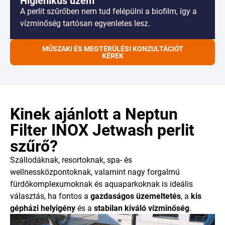
Higiénikus üzem
A perlit szűrőben nem tud felépülni a biofilm, így a
vízminőség tartósan egyenletes lesz.
MŰSZAKI ÉS MEGTÉRÜLÉSI KONZULTÁCIÓT
KÉREK
Kinek ajánlott a Neptun
Filter INOX Jetwash perlit
szűrő?
Szállodáknak, resortoknak, spa- és
wellnessközpontoknak, valamint nagy forgalmú
fürdőkomplexumoknak és aquaparkoknak is ideális
választás, ha fontos a
gazdaságos üzemeltetés
, a
kis
gépházi helyigény
és a
stabilan kiváló vízminőség
.