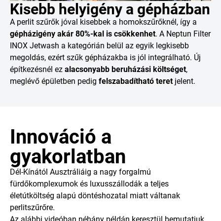
Kisebb helyigény a gépházban
A perlit szűrők jóval kisebbek a homokszűrőknél, így a
gépházigény akár 80%-kal is csökkenhet
. A Neptun Filter
INOX Jetwash a kategórián belül az egyik legkisebb
megoldás, ezért szűk gépházakba is jól integrálható. Új
építkezésnél ez
alacsonyabb beruházási költséget
,
meglévő épületben pedig
felszabadítható teret
jelent.
Innováció a
gyakorlatban
Dél-Kínától Ausztráliáig a nagy forgalmú
fürdőkomplexumok és luxusszállodák a teljes
életútköltség alapú döntéshozatal miatt váltanak
perlitszűrőre.
Az alábbi videóban néhány példán keresztül bemutatjuk