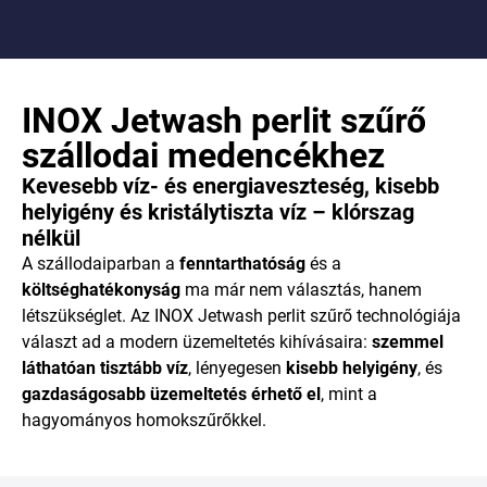
INOX Jetwash perlit szűrő
szállodai medencékhez
Kevesebb víz- és energiaveszteség, kisebb
helyigény és kristálytiszta víz – klórszag
nélkül
A szállodaiparban a
fenntarthatóság
és a
költséghatékonyság
ma már nem választás, hanem
létszükséglet. Az INOX Jetwash perlit szűrő technológiája
választ ad a modern üzemeltetés kihívásaira:
szemmel
láthatóan tisztább víz
, lényegesen
kisebb helyigény
, és
gazdaságosabb üzemeltetés érhető el
, mint a
hagyományos homokszűrőkkel.