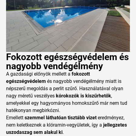
Fokozott egészségvédelem és
nagyobb vendégélmény
A gazdasági előnyök mellett a
fokozott
egészségvédelem
és nagyobb vendégélmény miatt is
népszerű megoldás a perlit szűrő. Használatával olyan
nagy méretű veszélyes
kórokozók is kiszűrhetők
,
amelyekkel egy hagyományos homokszűrő már nem tud
hatékonyan megbirkózni.
Emellett
szemmel láthatóan tisztább vizet
eredményez,
nem keletkeznek a klóramin-vegyületek, így a
jellegzetes
uszodaszag sem alakul ki
.