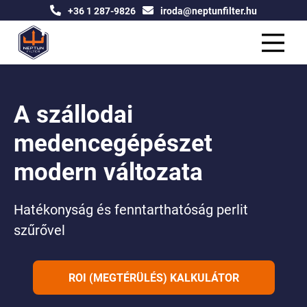
+36 1 287-9826
iroda@neptunfilter.hu
A szállodai
medencegépészet
modern változata
Hatékonyság és fenntarthatóság perlit
szűrővel
ROI (MEGTÉRÜLÉS) KALKULÁTOR