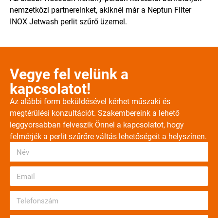
nemzetközi partnereinket, akiknél már a Neptun Filter
INOX Jetwash perlit szűrő üzemel.
Vegye fel velünk a
kapcsolatot!
Az alábbi form beküldésével kérhet műszaki és
megtérülési konzultációt. Szakembereink a lehető
leggyorsabban felveszik Önnel a kapcsolatot, hogy
felmérjék a perlit szűrőre váltás lehetőségeit a helyszínen.