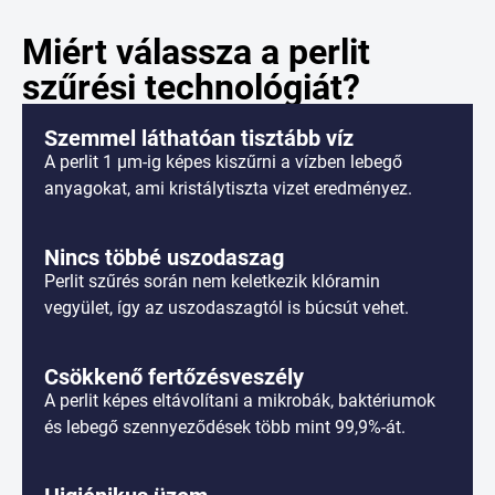
Miért válassza a perlit
szűrési technológiát?
Szemmel láthatóan tisztább víz
A perlit 1 µm-ig képes kiszűrni a vízben lebegő
anyagokat, ami kristálytiszta vizet eredményez.
Nincs többé uszodaszag
Perlit szűrés során nem keletkezik klóramin
vegyület, így az uszodaszagtól is búcsút vehet.
Csökkenő fertőzésveszély
A perlit képes eltávolítani a mikrobák, baktériumok
és lebegő szennyeződések több mint 99,9%-át.