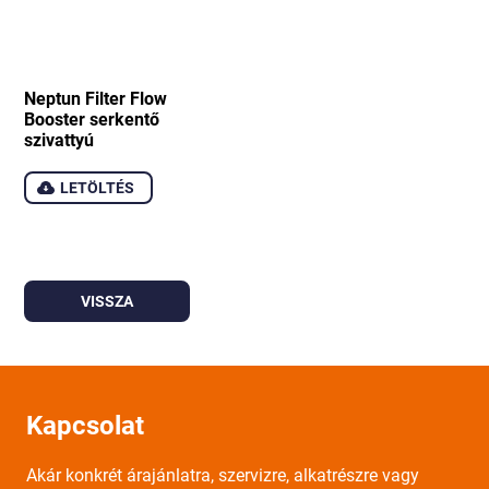
Neptun Filter Flow
Booster serkentő
szivattyú
LETÖLTÉS
VISSZA
Kapcsolat
Akár konkrét árajánlatra, szervizre, alkatrészre vagy