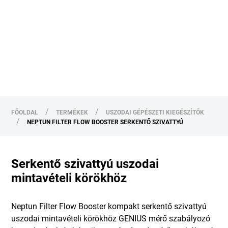
/
/
FŐOLDAL
TERMÉKEK
USZODAI GÉPÉSZETI KIEGÉSZÍTŐK
/
NEPTUN FILTER FLOW BOOSTER SERKENTŐ SZIVATTYÚ
Serkentő szivattyú uszodai
mintavételi körökhöz
Neptun Filter Flow Booster kompakt serkentő szivattyú
uszodai mintavételi körökhöz GENIUS mérő szabályozó