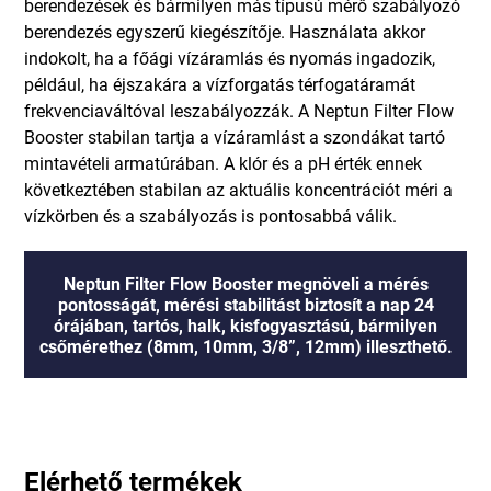
berendezések és bármilyen más típusú mérő szabályozó
berendezés egyszerű kiegészítője. Használata akkor
indokolt, ha a főági vízáramlás és nyomás ingadozik,
például, ha éjszakára a vízforgatás térfogatáramát
frekvenciaváltóval leszabályozzák. A Neptun Filter Flow
Booster stabilan tartja a vízáramlást a szondákat tartó
mintavételi armatúrában. A klór és a pH érték ennek
következtében stabilan az aktuális koncentrációt méri a
vízkörben és a szabályozás is pontosabbá válik.
Neptun Filter Flow Booster megnöveli a mérés
pontosságát, mérési stabilitást biztosít a nap 24
órájában, tartós, halk, kisfogyasztású, bármilyen
csőmérethez (8mm, 10mm, 3/8”, 12mm) illeszthető.
Elérhető termékek