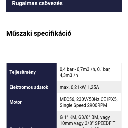
Rugalmas csövezés
Műszaki specifikáció
0,4 bar - 0,7m3 /h, 0,1bar,
Teljesítmény
4,3m3 /h
Elektromos adatok
max. 0,21kW, 1,25A
MEC56, 230V/50Hz CE IPX5,
Motor
Single Speed 2900RPM
G 1” KM, G3/8” BM, vagy
10mm vagy 3/8” SPEEDFIT