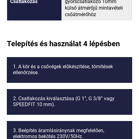
Csatlakozás
gyorscsatlakozó 10mm
külső átmérőjű mintavételi
csőátmérőhöz
Telepítés és használat 4 lépésben
1. A kör és a csővégek előkészítése, tömítések
ellenőrzése.
2. Csatlakozás kiválasztása (G 1”, G 3/8” vagy
SPEEDFIT 10 mm).
3. Beépítés áramlásiránynak megfelelően,
elektromos bekötés 230V/50Hz.