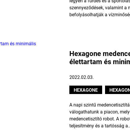
legyen a fürdés és a sportol
szennyeződések, valamint a 
befolyásolhatják a vízminősége
Hexagone medencet
élettartam és minim
2022.02.03.
HEXAGONE
HEXAGON
A napi szintű medencetisztít
válogathatunk a piacon, mely
medencetisztító robot. A robo
teljesítmény és a tartósság a..