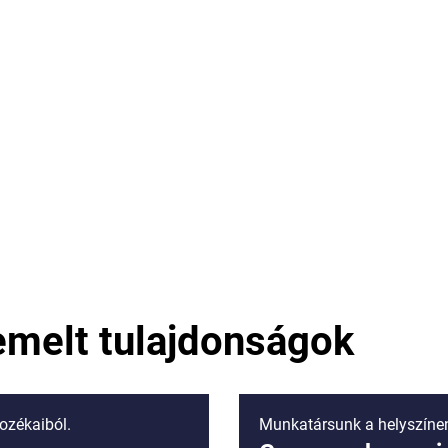
emelt tulajdonságok
tozékaiból.
Munkatársunk a helyszínen 