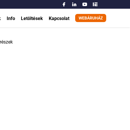
Acél homokszűrő tartály tisztítás és felújítás
Keresés:
k
Info
Letöltések
Kapcsolat
WEBÁRUHÁZ