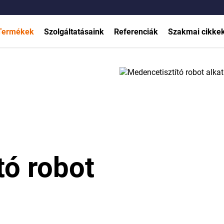
Szűrő felújítás
Termékek
Szolgáltatásaink
Referenciák
Szakmai cikke
tó robot