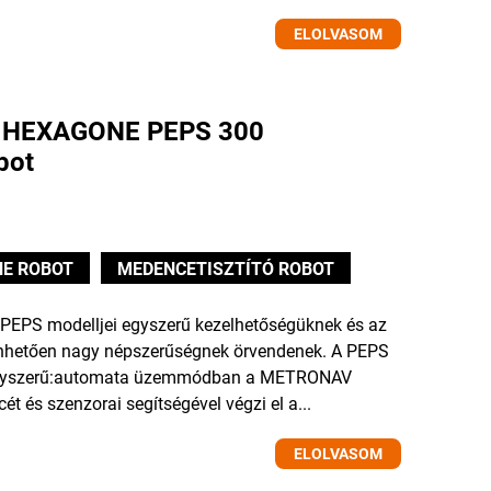
ELOLVASOM
új HEXAGONE PEPS 300
bot
E ROBOT
MEDENCETISZTÍTÓ ROBOT
EPS modelljei egyszerű kezelhetőségüknek és az
zönhetően nagy népszerűségnek örvendenek. A PEPS
 egyszerű:automata üzemmódban a METRONAV
ét és szenzorai segítségével végzi el a...
ELOLVASOM