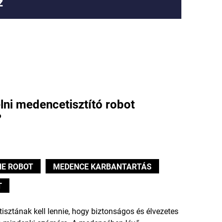
z
lni medencetisztító robot
?
E ROBOT
MEDENCE KARBANTARTÁS
T
sztának kell lennie, hogy biztonságos és élvezetes