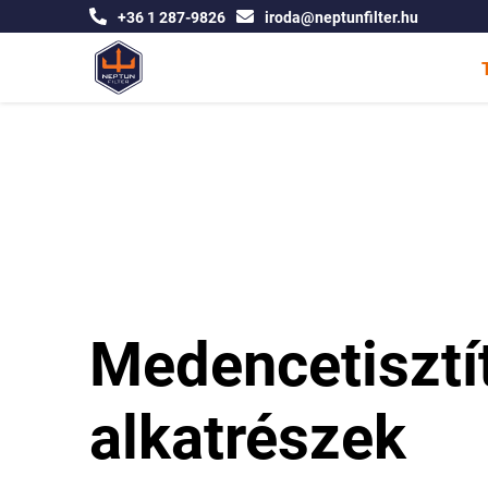
+36 1 287-9826
iroda@neptunfilter.hu
Medencetisztí
alkatrészek