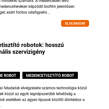
ás mindenki számára. A medencében lévő
medencefenéken képződő biofilm jelentősen
t, ezért fontos odafigyelni...
ELOLVASOM
isztító robotok: hosszú
ális szervizigény
E ROBOT
MEDENCETISZTÍTÓ ROBOT
ási feladatok elvégzésére számos technológia közül
ek közül az egyik legnépszerűbb lehetőség a
tok esetében az egyes típusok közötti döntéskor a
.