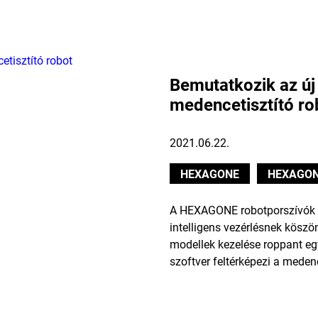
Bemutatkozik az 
medencetisztító ro
2021.06.22.
HEXAGONE
HEXAGON
A HEXAGONE robotporszívók P
intelligens vezérlésnek kös
modellek kezelése roppant
szoftver feltérképezi a medenc