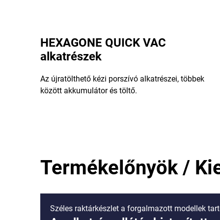
HEXAGONE QUICK VAC
alkatrészek
Az újratölthető kézi porszívó alkatrészei, többek
között akkumulátor és töltő.
Termékelőnyök / Ki
Széles raktárkészlet a forgalmazott modellek tar