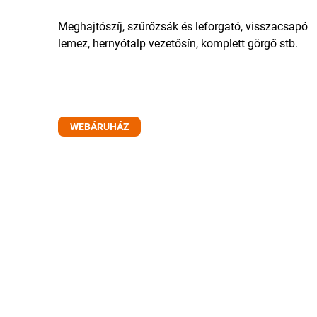
Meghajtószíj, szűrőzsák és leforgató, visszacsapó
lemez, hernyótalp vezetősín, komplett görgő stb.
WEBÁRUHÁZ