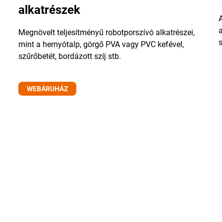
alkatrészek
A
a
Megnövelt teljesítményű robotporszívó alkatrészei,
s
mint a hernyótalp, görgő PVA vagy PVC kefével,
szűrőbetét, bordázott szíj stb.
WEBÁRUHÁZ