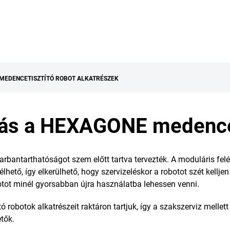
MEDENCETISZTÍTÓ ROBOT ALKATRÉSZEK
átás a HEXAGONE medence
bantarthatóságot szem előtt tartva tervezték. A moduláris felé
élhető, így elkerülhető, hogy szervizeléskor a robotot szét kellj
botot minél gyorsabban újra használatba lehessen venni.
botok alkatrészeit raktáron tartjuk, így a szakszerviz mellett m
etők.