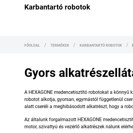
Karbantartó robotok
/
/
/
FŐOLDAL
TERMÉKEK
KARBANTARTÓ ROBOTOK
Gyors alkatrészell
A HEXAGONE medencetisztító robotokat a könnyű kar
robotot alkotja, gyorsan, egymástól függetlenül cser
alatt cseréli a meghibásodott alkatrészt, hogy a ro
Az általunk forgalmazott HEXAGONE medencetisztító ro
motor, szivattyú és vezérlő alkatrészek nálunk elérh