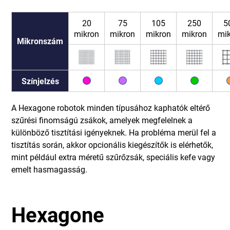
20
75
105
250
5
mikron
mikron
mikron
mikron
mi
Mikronszám
Színjelzés
A Hexagone robotok minden típusához kaphatók eltérő
szűrési finomságú zsákok, amelyek megfelelnek a
különböző tisztítási igényeknek. Ha probléma merül fel a
tisztítás során, akkor opcionális kiegészítők is elérhetők,
mint például extra méretű szűrőzsák, speciális kefe vagy
emelt hasmagasság.
Hexagone