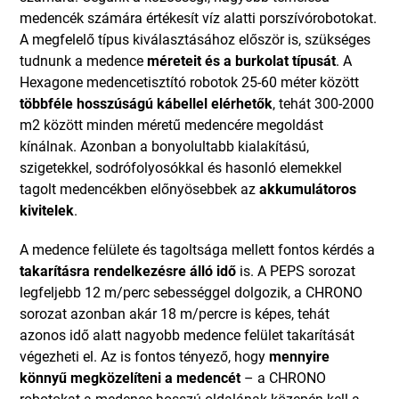
medencék számára értékesít víz alatti porszívórobotokat.
A megfelelő típus kiválasztásához először is, szükséges
tudnunk a medence
méreteit és a burkolat típusát
. A
Hexagone medencetisztító robotok 25-60 méter között
többféle hosszúságú kábellel elérhetők
, tehát 300-2000
m2 között minden méretű medencére megoldást
kínálnak. Azonban a bonyolultabb kialakítású,
szigetekkel, sodrófolyosókkal és hasonló elemekkel
tagolt medencékben előnyösebbek az
akkumulátoros
kivitelek
.
A medence felülete és tagoltsága mellett fontos kérdés a
takarításra rendelkezésre álló idő
is. A PEPS sorozat
legfeljebb 12 m/perc sebességgel dolgozik, a CHRONO
sorozat azonban akár 18 m/percre is képes, tehát
azonos idő alatt nagyobb medence felület takarítását
végezheti el. Az is fontos tényező, hogy
mennyire
könnyű megközelíteni a medencét
– a CHRONO
robotokat a medence hosszú oldalának közepén kell a