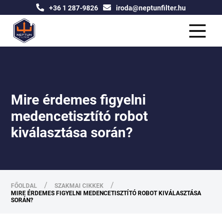
+36 1 287-9826
iroda@neptunfilter.hu
Mire érdemes figyelni
medencetisztító robot
kiválasztása során?
/
/
FŐOLDAL
SZAKMAI CIKKEK
MIRE ÉRDEMES FIGYELNI MEDENCETISZTÍTÓ ROBOT KIVÁLASZTÁSA
SORÁN?