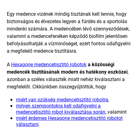
Egy medence vizének mindig tisztának kell lennie, hogy
biztonságos és élvezetes legyen a fürdés és a sportolás
mindenki számára. A medencében lévő szennyeződések,
valamint a medencefenéken képződő biofilm jelentősen
befolyásolhatják a vízminőséget, ezért fontos odafigyelni
a megfelelő medence tisztításra.
A
Hexagone medencetisztító robotok
a közösségi
medencék tisztításának modern és hatékony eszközei
,
azonban a széles választék miatt nehéz kiválasztani a
megfelelőt. Cikkünkben összegyűjtöttük, hogy
miért van szükség medencetisztító robotra
,
milyen szempontokra kell odafigyelni a
medencetisztító robot kiválasztása során
, valamint
miért érdemes Hexagone medencetisztító robotot
választani
.