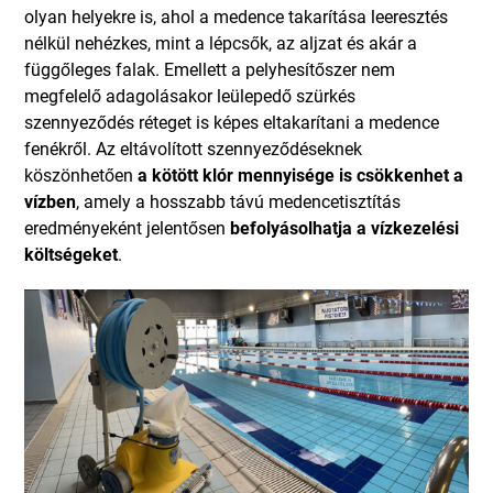
olyan helyekre is, ahol a medence takarítása leeresztés
nélkül nehézkes, mint a lépcsők, az aljzat és akár a
függőleges falak. Emellett a pelyhesítőszer nem
megfelelő adagolásakor leülepedő szürkés
szennyeződés réteget is képes eltakarítani a medence
fenékről. Az eltávolított szennyeződéseknek
köszönhetően
a kötött klór mennyisége is csökkenhet a
vízben
, amely a hosszabb távú medencetisztítás
eredményeként jelentősen
befolyásolhatja a vízkezelési
költségeket
.