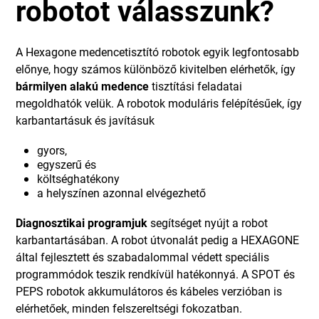
robotot válasszunk?
A Hexagone medencetisztító robotok egyik legfontosabb
előnye, hogy számos különböző kivitelben elérhetők, így
bármilyen alakú medence
tisztítási feladatai
megoldhatók velük. A robotok moduláris felépítésűek, így
karbantartásuk és javításuk
gyors,
egyszerű és
költséghatékony
a helyszínen azonnal elvégezhető
Diagnosztikai programjuk
segítséget nyújt a robot
karbantartásában. A robot útvonalát pedig a HEXAGONE
által fejlesztett és szabadalommal védett speciális
programmódok teszik rendkívül hatékonnyá. A SPOT és
PEPS robotok akkumulátoros és kábeles verzióban is
elérhetőek, minden felszereltségi fokozatban.