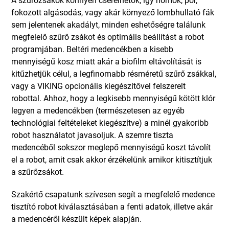
fokozott algásodás, vagy akár környező lombhullató fák
sem jelentenek akadályt, minden eshetőségre találunk
megfelelő szűrő zsákot és optimális beállítást a robot
programjában. Beltéri medencékben a kisebb
mennyiségű kosz miatt akár a biofilm eltávolítását is
kitűzhetjük célul, a legfinomabb résméretű szűrő zsákkal,
vagy a VIKING opcionális kiegészítővel felszerelt
robottal. Ahhoz, hogy a legkisebb mennyiségű kötött klór
legyen a medencékben (természetesen az egyéb
technológiai feltételeket kiegészítve) a minél gyakoribb
robot használatot javasoljuk. A szemre tiszta
medencéből sokszor meglepő mennyiségű koszt távolít
el a robot, amit csak akkor érzékelünk amikor kitisztítjuk
a szűrőzsákot.
Szakértő csapatunk szívesen segít a megfelelő medence
tisztító robot kiválasztásában a fenti adatok, illetve akár
a medencéről készült képek alapján.