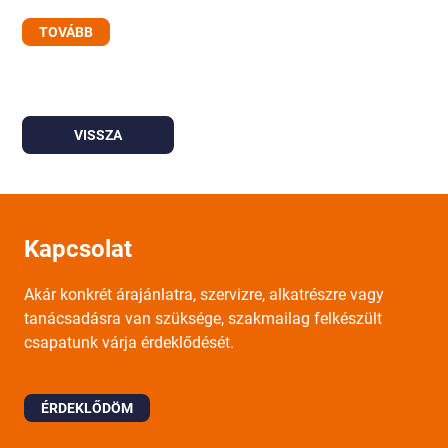
TOVÁBB
VISSZA
Kapcsolat
Akár konkrét árajánlatra, szervizre, alkatrészre vagy
tanácsadásra van szüksége, szakmailag felkészült
csapatunk várja érdeklődését.
ÉRDEKLŐDÖM