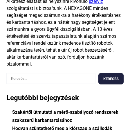
Alkatrész ellátást és helyszínre kivonuló
szerviz
szolgáltatást is biztosítunk. A HEXAGONE minden
segítséget megad számunkra a hatékony értékesítéshez
és karbantartáshoz, ez a háttér nagy segítséget jelent
számunkra a gyors ügyfélkiszolgálásban. A 13 éves
értékesítési és szerviz tapasztalatunk alapján számos
referenciával rendelkezünk medence tisztító robotok
alkalmazása terén, tehát akár új robot beszerzéséről,
akár karbantartásról van szó, forduljon hozzánk
bizalommal.
Keresés:
Legutóbbi bejegyzések
Szakértői útmutató a mérő-szabályozó rendszerek
szakszerű karbantartásához
Hogyan szüntethető meg a klórszag a szállodák