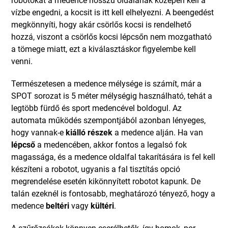
vízbe engedni, a kocsit is itt kell elhelyezni. A beengedést
megkönnyíti, hogy akár csörlős kocsi is rendelhető
hozzá, viszont a csörlős kocsi lépcsőn nem mozgatható
a tömege miatt, ezt a kiválasztáskor figyelembe kell
venni.
Természetesen a medence mélysége is számít, már a
SPOT sorozat is 5 méter mélységig használható, tehát a
legtöbb fürdő és sport medencével boldogul. Az
automata működés szempontjából azonban lényeges,
hogy vannak-e
kiálló részek
a medence alján. Ha van
lépcső
a medencében, akkor fontos a legalsó fok
magassága, és a medence oldalfal takarítására is fel kell
készíteni a robotot, ugyanis a fal tisztítás opció
megrendelése esetén kikönnyített robotot kapunk. De
talán ezeknél is fontosabb, meghatározó tényező, hogy a
medence
beltéri
vagy
kültéri
.
A szűrőzsákok könnyen cserélhetők, így homok, por,