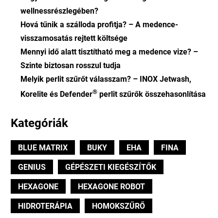
wellnessrészlegében?
Hová tűnik a szálloda profitja? – A medence-
visszamosatás rejtett költsége
Mennyi idő alatt tisztítható meg a medence vize? –
Szinte biztosan rosszul tudja
Melyik perlit szűrőt válasszam? – INOX Jetwash,
®
Korelite és Defender
perlit szűrők összehasonlítása
Kategóriák
BLUE MATRIX
BUKY
EHA
FINA
GENIUS
GÉPÉSZETI KIEGÉSZÍTŐK
HEXAGONE
HEXAGONE ROBOT
HIDROTERÁPIA
HOMOKSZŰRŐ