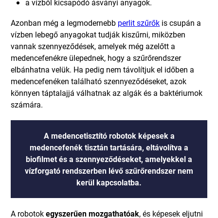
a vízből kicsapódó ásványi anyagok.
Azonban még a legmodernebb
perlit szűrők
is csupán a
vízben lebegő anyagokat tudják kiszűrni, miközben
vannak szennyeződések, amelyek még azelőtt a
medencefenékre ülepednek, hogy a szűrőrendszer
elbánhatna velük. Ha pedig nem távolítjuk el időben a
medencefenéken található szennyeződéseket, azok
könnyen táptalajjá válhatnak az algák és a baktériumok
számára.
A medencetisztító robotok képesek a
medencefenék tisztán tartására, eltávolítva a
biofilmet és a szennyeződéseket, amelyekkel a
vízforgató rendszerben lévő szűrőrendszer nem
kerül kapcsolatba.
A robotok
egyszerűen mozgathatóak
, és képesek eljutni