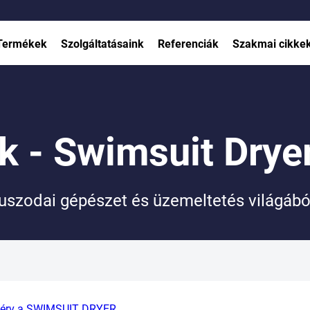
Szűrő felújítás
Termékek
Szolgáltatásaink
Referenciák
Szakmai cikke
k - Swimsuit Drye
uszodai gépészet és üzemeltetés világábó