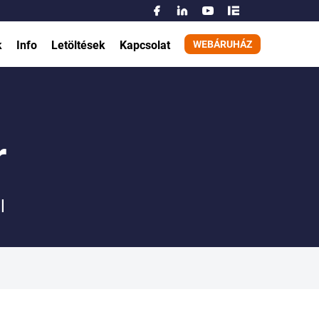
Acél homokszűrő tartály tisztítás és felújítás
Keresés:
k
Info
Letöltések
Kapcsolat
WEBÁRUHÁZ
r
l