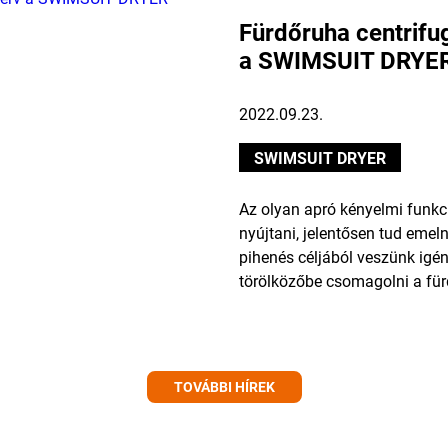
Fürdőruha centrifu
a SWIMSUIT DRYER
2022.09.23.
SWIMSUIT DRYER
Az olyan apró kényelmi funkc
nyújtani, jelentősen tud emel
pihenés céljából veszünk ig
törölközőbe csomagolni a für
TOVÁBBI HÍREK