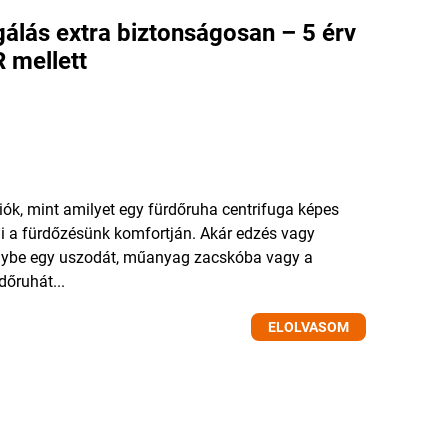
gálás extra biztonságosan – 5 érv
 mellett
iók, mint amilyet egy fürdőruha centrifuga képes
ni a fürdőzésünk komfortján. Akár edzés vagy
énybe egy uszodát, műanyag zacskóba vagy a
dőruhát...
ELOLVASOM