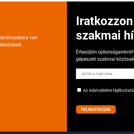
Iratkozzon
szakmai hí
y tanácsadásra van
deklődését.
Értesüljön újdonságainkról
gépészeti szakmai közösség
Az Adatvédelmi tájékoztatót