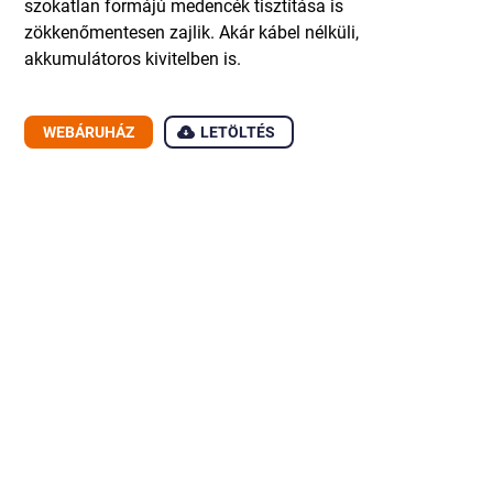
szokatlan formájú medencék tisztítása is
zökkenőmentesen zajlik. Akár kábel nélküli,
akkumulátoros kivitelben is.
WEBÁRUHÁZ
LETÖLTÉS