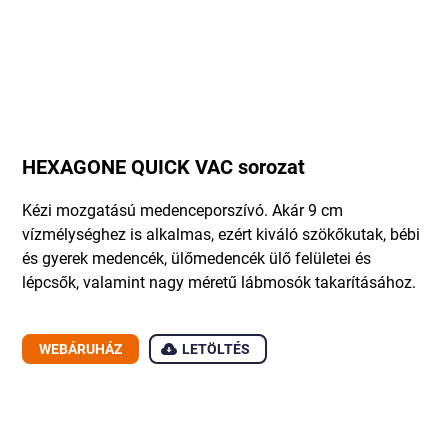
HEXAGONE QUICK VAC sorozat
Kézi mozgatású medenceporszívó. Akár 9 cm
vízmélységhez is alkalmas, ezért kiváló szökőkutak, bébi
és gyerek medencék, ülőmedencék ülő felületei és
lépcsők, valamint nagy méretű lábmosók takarításához.
WEBÁRUHÁZ
LETÖLTÉS