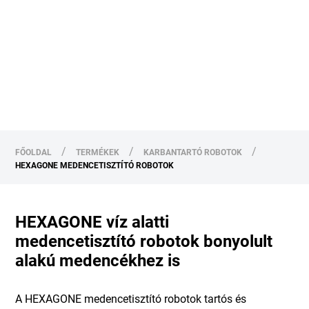
/
/
/
FŐOLDAL
TERMÉKEK
KARBANTARTÓ ROBOTOK
HEXAGONE MEDENCETISZTÍTÓ ROBOTOK
HEXAGONE víz alatti
medencetisztító robotok bonyolult
alakú medencékhez is
A HEXAGONE medencetisztító robotok tartós és