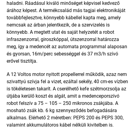
haladni. Ráadásul kiváló minőséget képvisel kedvező
árához képest. A termékcsalád más tagjai elektronikáját
továbbfejlesztve, könnyebb kábellel kapta meg, amely
nemcsak az árban jelentkezik, de a szervizelés is
könnyebb. A megtett utat és saját helyzetét a robot
infraszenzorral, giroszkóppal, útszenzorral határozza
meg, így a medencét az automata programmal alaposan
és gyorsan, 16m/perc sebességgel és 37 m3/h szívó
erővel tisztítja.
A 12 Voltos motor nyitott propellerrel működik, azaz nem
szivattyú szívja fel a vizet, ezáltal sekély, 40 cm-es vízben
is tökéletesen takarít. A cserélhető kefe szétmorzsolja az
útjába kerülő koszt és algát, amit a medenceporszívó
robot felszív a 75 – 105 – 250 mikronos zsákjába. A
mosható zsák kb. 6 kg szennyeződés befogadására
alkalmas. Elérhető 2 méretben: PEPS 200 és PEPS 300,
valamint akkumulátoros kábel nélküli kivitelben is.