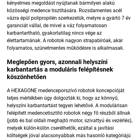
kényelmes megoldást nyújtanak bármilyen alakú
közösségi medence tisztítására. Rozsdamentes acél
vázra épül polipropilén szerkezetük, melyre a gyártó 7 év
garanciát vállal, de mivel a váz folyamatosan
karbantartható, gyakorlatilag nincs vége az
élettartamának. A robotok nagyon strapabíróak, akár
folyamatos, szünetmentes működésre is alkalmasak.
Meglepően gyors, azonnali helyszíni
karbantartás a moduláris felépítésnek
köszönhetően
A HEXAGONE medenceporszívó robotok koncepcióját
teljes mértékben úgy dolgozták ki, hogy az könnyű,
helyszíni karbantartást tegyen lehetővé. A modulárisan
felépített medencetisztító robotok négy fő részből állnak
(jobb és bal oldali meghajtó motor, szivattyú és vezérlés),
melyek külön-külön cserélhetők, ezáltal a javítási
költségek jóval alacsonyabbak más hasonló kategóriájú