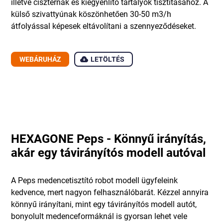
illetve ciszternák és kiegyenlítő tartályok tisztításához. A
külső szivattyúnak köszönhetően 30-50 m3/h
átfolyással képesek eltávolítani a szennyeződéseket.
WEBÁRUHÁZ
LETÖLTÉS
HEXAGONE Peps - Könnyű irányítás,
akár egy távirányítós modell autóval
A Peps medencetisztító robot modell ügyfeleink
kedvence, mert nagyon felhasználóbarát. Kézzel annyira
könnyű irányítani, mint egy távirányítós modell autót,
bonyolult medenceformáknál is gyorsan lehet vele