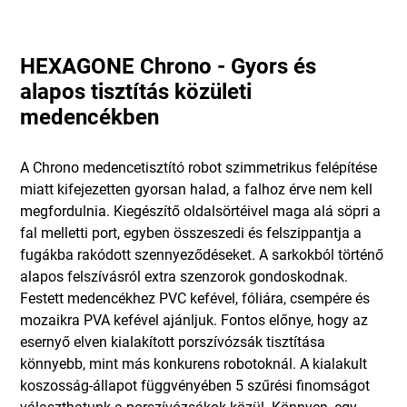
HEXAGONE Chrono - Gyors és
alapos tisztítás közületi
medencékben
A Chrono medencetisztító robot szimmetrikus felépítése
miatt kifejezetten gyorsan halad, a falhoz érve nem kell
megfordulnia. Kiegészítő oldalsörtéivel maga alá söpri a
fal melletti port, egyben összeszedi és felszippantja a
fugákba rakódott szennyeződéseket. A sarkokból történő
alapos felszívásról extra szenzorok gondoskodnak.
Festett medencékhez PVC kefével, fóliára, csempére és
mozaikra PVA kefével ajánljuk. Fontos előnye, hogy az
esernyő elven kialakított porszívózsák tisztítása
könnyebb, mint más konkurens robotoknál. A kialakult
koszosság-állapot függvényében 5 szűrési finomságot
választhatunk a porszívózsákok közül. Könnyen, egy