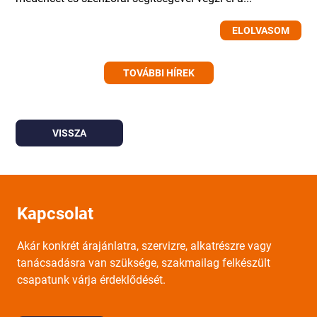
ELOLVASOM
TOVÁBBI HÍREK
VISSZA
Kapcsolat
Akár konkrét árajánlatra, szervizre, alkatrészre vagy
tanácsadásra van szüksége, szakmailag felkészült
csapatunk várja érdeklődését.