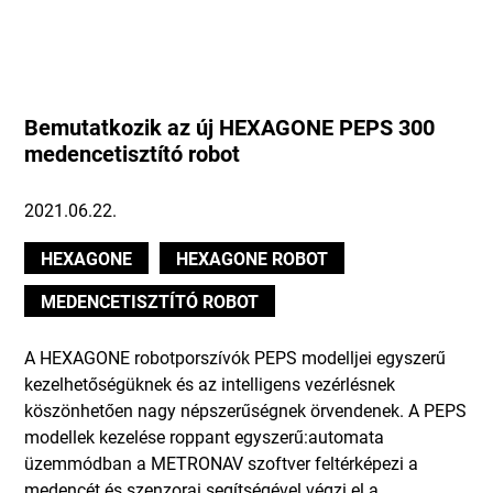
Bemutatkozik az új HEXAGONE PEPS 300
medencetisztító robot
2021.06.22.
HEXAGONE
HEXAGONE ROBOT
MEDENCETISZTÍTÓ ROBOT
A HEXAGONE robotporszívók PEPS modelljei egyszerű
kezelhetőségüknek és az intelligens vezérlésnek
köszönhetően nagy népszerűségnek örvendenek. A PEPS
modellek kezelése roppant egyszerű:automata
üzemmódban a METRONAV szoftver feltérképezi a
medencét és szenzorai segítségével végzi el a...