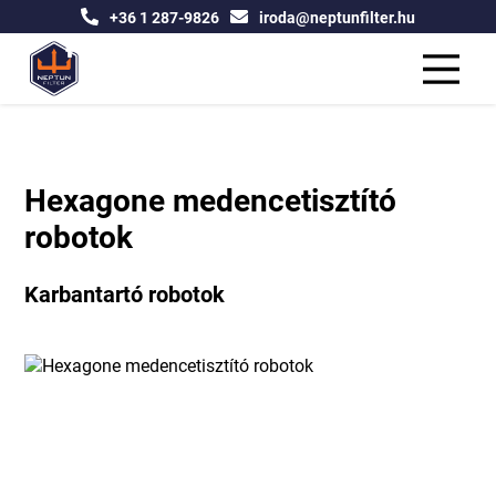
+36 1 287-9826
iroda@neptunfilter.hu
Hexagone medencetisztító
robotok
Karbantartó robotok