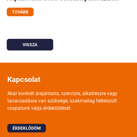
TOVÁBB
VISSZA
Kapcsolat
Akár konkrét árajánlatra, szervizre, alkatrészre vagy
tanácsadásra van szüksége, szakmailag felkészült
csapatunk várja érdeklődését.
ÉRDEKLŐDÖM