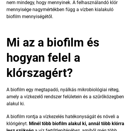
nem mindegy, hogy mennyinek. A felhasználandó klór
mennyisége nagymértékben függ a vízben kialakuló
biofilm mennyiségétől.
Mi az a biofilm és
hogyan felel a
klórszagért?
A biofilm egy megtapadó, nyálkás mikrobiológiai réteg,
amely a vízkezelő rendszer felületein és a szűrőközegben
alakul ki.
A biofilm rontja a vízkezelés hatékonyságát és növeli a
klórigényt.
Minél több biofilm alakul ki, annál több klórra
lesz szükség
a víz fertőtlenítéséhez, amiből még több