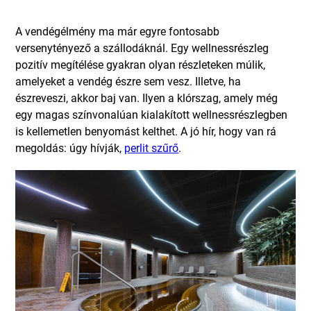
A vendégélmény ma már egyre fontosabb
versenytényező a szállodáknál. Egy wellnessrészleg
pozitív megítélése gyakran olyan részleteken múlik,
amelyeket a vendég észre sem vesz. Illetve, ha
észreveszi, akkor baj van. Ilyen a klórszag, amely még
egy magas színvonalúan kialakított wellnessrészlegben
is kellemetlen benyomást kelthet. A jó hír, hogy van rá
megoldás: úgy hívják,
perlit szűrő
.