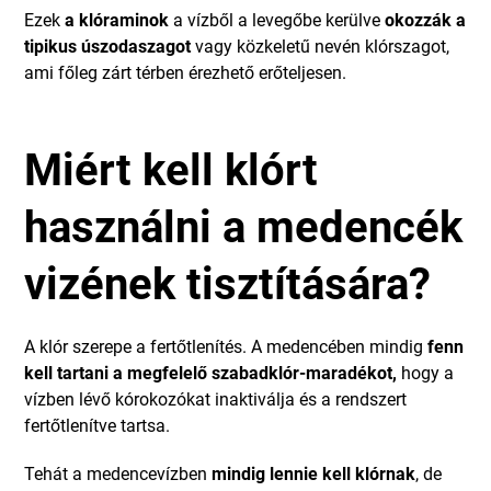
Ezek
a klóraminok
a vízből a levegőbe kerülve
okozzák a
tipikus úszodaszagot
vagy közkeletű nevén klórszagot,
ami főleg zárt térben érezhető erőteljesen.
Miért kell klórt
használni a medencék
vizének tisztítására?
A klór szerepe a fertőtlenítés. A medencében mindig
fenn
kell tartani a megfelelő szabadklór-maradékot,
hogy a
vízben lévő kórokozókat inaktiválja és a rendszert
fertőtlenítve tartsa.
Tehát a medencevízben
mindig lennie kell klórnak
, de