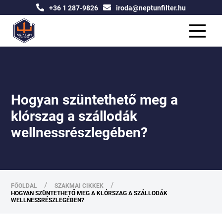
+36 1 287-9826
iroda@neptunfilter.hu
Hogyan szüntethető meg a
klórszag a szállodák
wellnessrészlegében?
/
/
FŐOLDAL
SZAKMAI CIKKEK
HOGYAN SZÜNTETHETŐ MEG A KLÓRSZAG A SZÁLLODÁK
WELLNESSRÉSZLEGÉBEN?