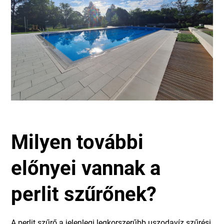
Milyen további
előnyei vannak a
perlit szűrőnek?
A perlit szűrő a jelenlegi legkorszerűbb uszodavíz szűrési