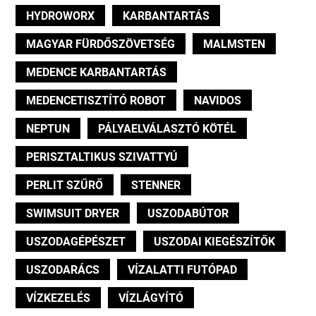
HYDROWORX
KARBANTARTÁS
MAGYAR FÜRDŐSZÖVETSÉG
MALMSTEN
MEDENCE KARBANTARTÁS
MEDENCETISZTÍTÓ ROBOT
NAVIDOS
NEPTUN
PÁLYAELVÁLASZTÓ KÖTÉL
PERISZTALTIKUS SZIVATTYÚ
PERLIT SZŰRŐ
STENNER
SWIMSUIT DRYER
USZODABÚTOR
USZODAGÉPÉSZET
USZODAI KIEGÉSZÍTŐK
USZODARÁCS
VÍZALATTI FUTÓPAD
VÍZKEZELÉS
VÍZLÁGYÍTÓ