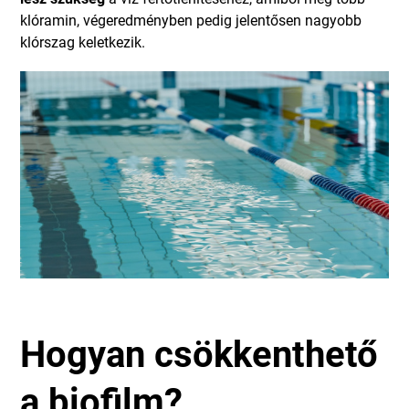
klóramin, végeredményben pedig jelentősen nagyobb
klórszag keletkezik.
Hogyan csökkenthető
a biofilm?