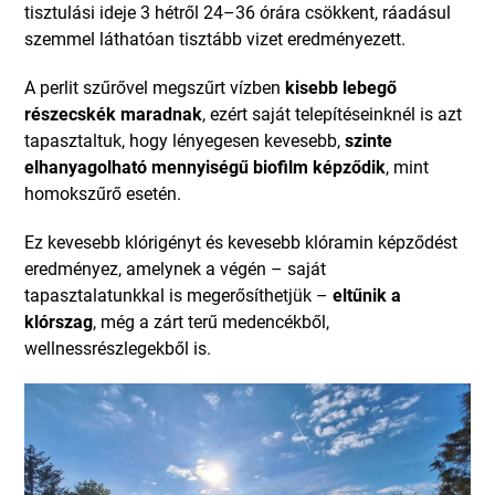
tisztulási ideje 3 hétről 24–36 órára csökkent, ráadásul
szemmel láthatóan tisztább vizet eredményezett.
A perlit szűrővel megszűrt vízben
kisebb lebegő
részecskék maradnak
, ezért saját telepítéseinknél is azt
tapasztaltuk, hogy lényegesen kevesebb,
szinte
elhanyagolható mennyiségű biofilm képződik
, mint
homokszűrő esetén.
Ez kevesebb klórigényt és kevesebb klóramin képződést
eredményez, amelynek a végén – saját
tapasztalatunkkal is megerősíthetjük –
eltűnik a
klórszag
, még a zárt terű medencékből,
wellnessrészlegekből is.