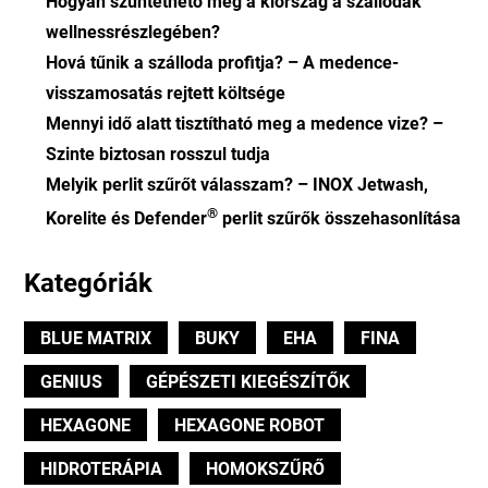
Hogyan szüntethető meg a klórszag a szállodák
wellnessrészlegében?
Hová tűnik a szálloda profitja? – A medence-
visszamosatás rejtett költsége
Mennyi idő alatt tisztítható meg a medence vize? –
Szinte biztosan rosszul tudja
Melyik perlit szűrőt válasszam? – INOX Jetwash,
®
Korelite és Defender
perlit szűrők összehasonlítása
Kategóriák
BLUE MATRIX
BUKY
EHA
FINA
GENIUS
GÉPÉSZETI KIEGÉSZÍTŐK
HEXAGONE
HEXAGONE ROBOT
HIDROTERÁPIA
HOMOKSZŰRŐ