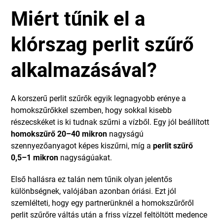
Miért tűnik el a
klórszag perlit szűrő
alkalmazásával?
A korszerű perlit szűrők egyik legnagyobb erénye a
homokszűrőkkel szemben, hogy sokkal kisebb
részecskéket is ki tudnak szűrni a vízből. Egy jól beállított
homokszűrő 20–40 mikron
nagyságú
szennyezőanyagot képes kiszűrni, míg a
perlit szűrő
0,5–1 mikron
nagyságúakat.
Első hallásra ez talán nem tűnik olyan jelentős
különbségnek, valójában azonban óriási. Ezt jól
szemlélteti, hogy egy partnerünknél a homokszűrőről
perlit szűrőre váltás után a friss vízzel feltöltött medence