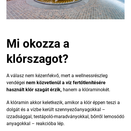
Mi okozza a
klórszagot?
A válasz nem kézenfekvő, mert a wellnessrészleg
vendégei
nem közvetlenül a víz fertőtlenítésére
használt klór szagát érzik,
hanem a klóraminokét.
A klóramin akkor keletkezik, amikor a klór éppen teszi a
dolgát és a vízbe került szennyezőanyagokkal –
izzadsággal, testápoló-maradványokkal, bőrről lemosódó
anyagokkal – reakcióba lép.