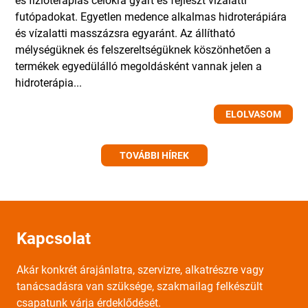
futópadokat. Egyetlen medence alkalmas hidroterápiára
és vízalatti masszázsra egyaránt. Az állítható
mélységüknek és felszereltségüknek köszönhetően a
termékek egyedülálló megoldásként vannak jelen a
hidroterápia...
ELOLVASOM
TOVÁBBI HÍREK
Kapcsolat
Akár konkrét árajánlatra, szervizre, alkatrészre vagy
tanácsadásra van szüksége, szakmailag felkészült
csapatunk várja érdeklődését.