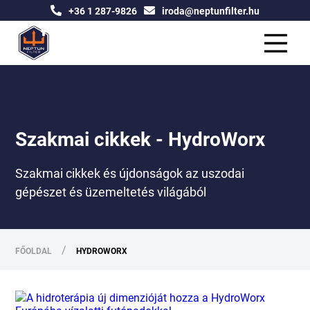
+36 1 287-9826
iroda@neptunfilter.hu
Szakmai cikkek - HydroWorx
Szakmai cikkek és újdonságok az uszodai
gépészet és üzemeltetés világából
/
FŐOLDAL
HYDROWORX