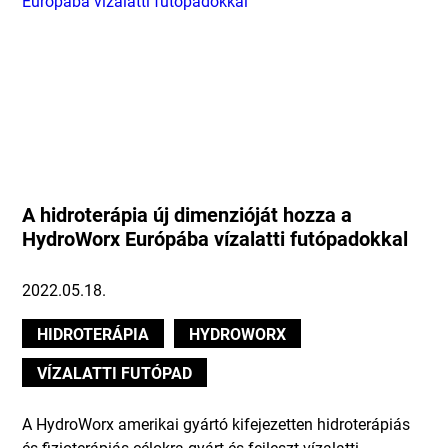
A hidroterápia új dimenzióját hozza a
HydroWorx Európába vízalatti futópadokkal
2022.05.18.
HIDROTERÁPIA
HYDROWORX
VÍZALATTI FUTÓPAD
A HydroWorx amerikai gyártó kifejezetten hidroterápiás
és fizioterápiás célokra gyárt és fejleszt vízalatti