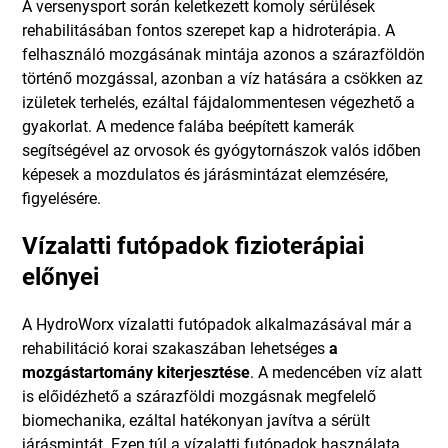
A versenysport során keletkezett komoly sérülések
rehabilitásában fontos szerepet kap a hidroterápia. A
felhasználó mozgásának mintája azonos a szárazföldön
történő mozgással, azonban a víz hatására a csökken az
izületek terhelés, ezáltal fájdalommentesen végezhető a
gyakorlat. A medence falába beépített kamerák
segítségével az orvosok és gyógytornászok valós időben
képesek a mozdulatos és járásmintázat elemzésére,
figyelésére.
Vízalatti futópadok fizioterápiai
előnyei
A HydroWorx vízalatti futópadok alkalmazásával már a
rehabilitáció korai szakaszában lehetséges
a
mozgástartomány kiterjesztése
. A medencében víz alatt
is előidézhető a szárazföldi mozgásnak megfelelő
biomechanika, ezáltal hatékonyan javítva a sérült
járásmintát. Ezen túl a vízalatti futópadok használata