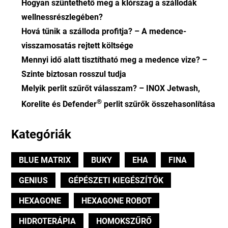
Hogyan szüntethető meg a klórszag a szállodák
wellnessrészlegében?
Hová tűnik a szálloda profitja? – A medence-
visszamosatás rejtett költsége
Mennyi idő alatt tisztítható meg a medence vize? –
Szinte biztosan rosszul tudja
Melyik perlit szűrőt válasszam? – INOX Jetwash,
®
Korelite és Defender
perlit szűrők összehasonlítása
Kategóriák
BLUE MATRIX
BUKY
EHA
FINA
GENIUS
GÉPÉSZETI KIEGÉSZÍTŐK
HEXAGONE
HEXAGONE ROBOT
HIDROTERÁPIA
HOMOKSZŰRŐ