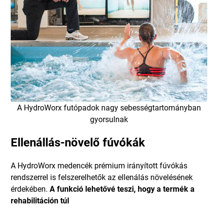
A HydroWorx futópadok nagy sebességtartományban
gyorsulnak
Ellenállás-növelő fúvókák
A HydroWorx medencék prémium irányított fúvókás
rendszerrel is felszerelhetők az ellenálás növelésének
érdekében.
A funkció lehetővé teszi, hogy a termék a
rehabilitáción túl