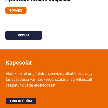
TOVÁBB
VISSZA
Kapcsolat
Akár konkrét árajánlatra, szervizre, alkatrészre vagy
tanácsadásra van szüksége, szakmailag felkészült
csapatunk várja érdeklődését.
ÉRDEKLŐDÖM