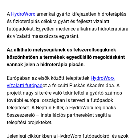
A
HydroWorx
amerikai gyártó kifejezetten hidroterápiás
és fizioterápiás célokra gyárt és fejleszt vízalatti
futópadokat. Egyetlen medence alkalmas hidroterápiára
és vízalatti masszázsra egyaránt.
Az állítható mélységüknek és felszereltségüknek
köszönhetően a termékek egyedülálló megoldásként
vannak jelen a hidroterápia piacán.
Európában az elsők között telepítettek
HydroWorx
vízalatti futópad
ot a felcsúti Puskás Akadémiába. A
projekt nagy sikerére való tekintettel a gyártó számos
további európai országban is tervezi a futópadok
telepítését. A Neptun Filter, a HydroWorx regionális
összeszerelő – installációs partnereként segíti a
telepítési projekteket.
Jelenlegi cikkünkben a HydroWorx futópadokról és azok