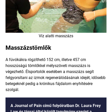
Víz alatti masszázs
Masszázstömlők
A fúvókákra rögzíthető 152 cm, illetve 457 cm
hosszúságú tömlőkkel mélyszöveti masszázs is
végezhető. Élsportolók esetében a masszázs segít
felgyorsítani az izmok regenerálódásának idejét, idősebb
betegeknél pedig a krónikus fájdalom enyhítésére
szolgál.
A Journal of Pain című folyóiratban Dr. Laura Frey
Law és társai által közölt tanulmány szerint a