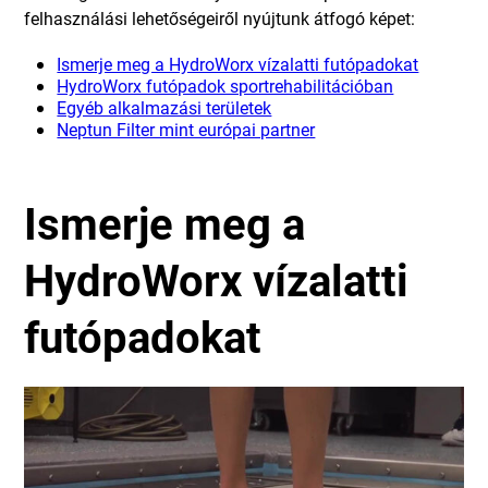
felhasználási lehetőségeiről nyújtunk átfogó képet:
Ismerje meg a HydroWorx vízalatti futópadokat
HydroWorx futópadok sportrehabilitációban
Egyéb alkalmazási területek
Neptun Filter mint európai partner
Ismerje meg a
HydroWorx vízalatti
futópadokat