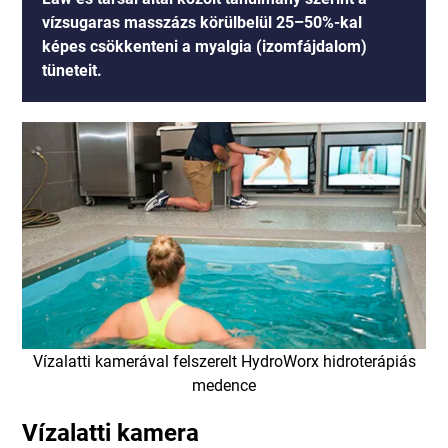
vízsugaras masszázs körülbelül 25–50%-kal
képes csökkenteni a myalgia (izomfájdalom)
tüneteit.
Vízalatti kamerával felszerelt HydroWorx hidroterápiás
medence
Vízalatti kamera