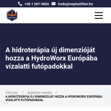
+36 1 287-9826
iroda@neptunfilter.hu
A hidroterápia új dimenzióját
hozza a HydroWorx Európába
vízalatti futópadokkal
/
/
FŐOLDAL
SZAKMAI CIKKEK
A HIDROTERÁPIA ÚJ DIMENZIÓJÁT HOZZA A HYDROWORX EURÓPÁBA
VÍZALATTI FUTÓPADOKKAL