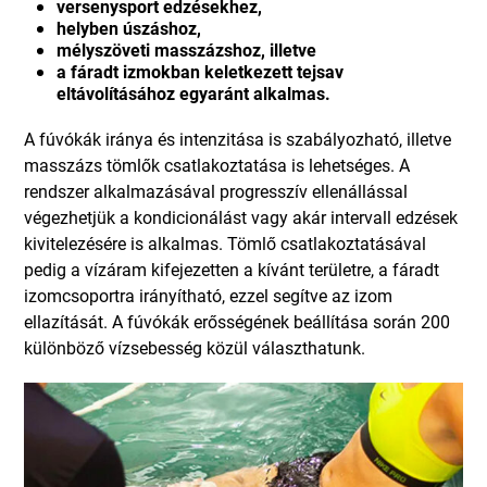
versenysport edzésekhez,
helyben úszáshoz,
mélyszöveti masszázshoz, illetve
a fáradt izmokban keletkezett tejsav
eltávolításához egyaránt alkalmas.
A fúvókák iránya és intenzitása is szabályozható, illetve
masszázs tömlők csatlakoztatása is lehetséges. A
rendszer alkalmazásával progresszív ellenállással
végezhetjük a kondicionálást vagy akár intervall edzések
kivitelezésére is alkalmas. Tömlő csatlakoztatásával
pedig a vízáram kifejezetten a kívánt területre, a fáradt
izomcsoportra irányítható, ezzel segítve az izom
ellazítását. A fúvókák erősségének beállítása során 200
különböző vízsebesség közül választhatunk.