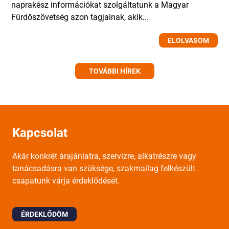
naprakész információkat szolgáltatunk a Magyar
Fürdőszövetség azon tagjainak, akik...
ELOLVASOM
TOVÁBBI HÍREK
Kapcsolat
Akár konkrét árajánlatra, szervizre, alkatrészre vagy
tanácsadásra van szüksége, szakmailag felkészült
csapatunk várja érdeklődését.
ÉRDEKLŐDÖM