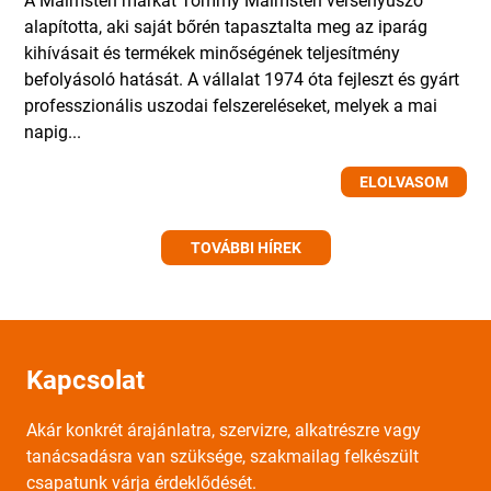
alapította, aki saját bőrén tapasztalta meg az iparág
kihívásait és termékek minőségének teljesítmény
befolyásoló hatását. A vállalat 1974 óta fejleszt és gyárt
professzionális uszodai felszereléseket, melyek a mai
napig...
ELOLVASOM
TOVÁBBI HÍREK
Kapcsolat
Akár konkrét árajánlatra, szervizre, alkatrészre vagy
tanácsadásra van szüksége, szakmailag felkészült
csapatunk várja érdeklődését.