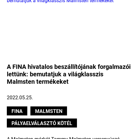
A FINA hivatalos beszállítójának forgalmazói
lettünk: bemutatjuk a világklasszis
Malmsten termékeket
2022.05.25.
FINA
MALMSTEN
PÁLYAELVÁLASZTÓ KÖTÉL
A Malmsten márkát Tommy Malmsten versenyúszó