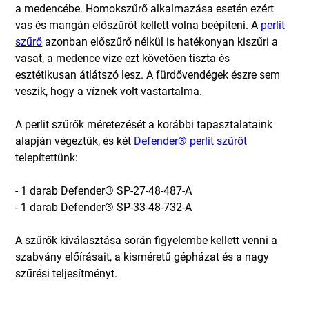
a medencébe. Homokszűrő alkalmazása esetén ezért
vas és mangán előszűrőt kellett volna beépíteni. A
perlit
szűrő
azonban előszűrő nélkül is hatékonyan kiszűri a
vasat, a medence vize ezt követően tiszta és
esztétikusan átlátszó lesz. A fürdővendégek észre sem
veszik, hogy a víznek volt vastartalma.
A perlit szűrők méretezését a korábbi tapasztalataink
alapján végeztük, és két
Defender® perlit szűrőt
telepítettünk:
- 1 darab Defender® SP-27-48-487-A
- 1 darab Defender® SP-33-48-732-A
A szűrők kiválasztása során figyelembe kellett venni a
szabvány előírásait, a kisméretű gépházat és a nagy
szűrési teljesítményt.