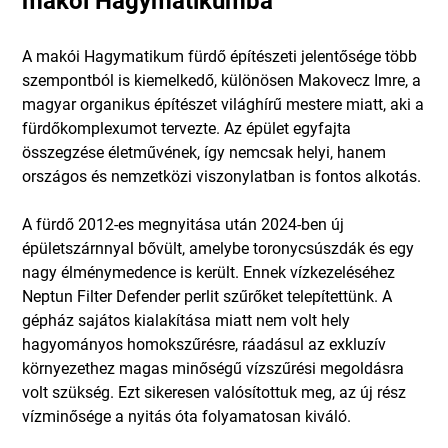
makói Hagymatikumba
A makói Hagymatikum fürdő építészeti jelentősége több
szempontból is kiemelkedő, különösen Makovecz Imre, a
magyar organikus építészet világhírű mestere miatt, aki a
fürdőkomplexumot tervezte. Az épület egyfajta
összegzése életművének, így nemcsak helyi, hanem
országos és nemzetközi viszonylatban is fontos alkotás.
A fürdő 2012-es megnyitása után 2024-ben új
épületszárnnyal bővült, amelybe toronycsúszdák és egy
nagy élménymedence is került. Ennek vízkezeléséhez
Neptun Filter Defender perlit szűrőket telepítettünk. A
gépház sajátos kialakítása miatt nem volt hely
hagyományos homokszűrésre, ráadásul az exkluzív
környezethez magas minőségű vízszűrési megoldásra
volt szükség. Ezt sikeresen valósítottuk meg, az új rész
vízminősége a nyitás óta folyamatosan kiváló.