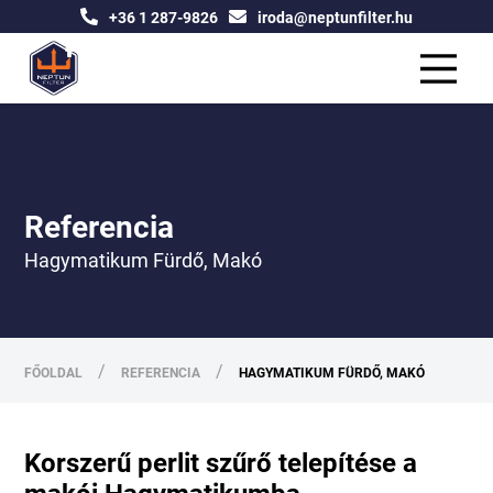
+36 1 287-9826
iroda@neptunfilter.hu
Referencia
Hagymatikum Fürdő, Makó
/
/
FŐOLDAL
REFERENCIA
HAGYMATIKUM FÜRDŐ, MAKÓ
Korszerű perlit szűrő telepítése a