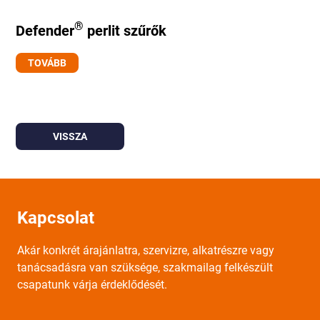
®
Defender
perlit szűrők
TOVÁBB
VISSZA
Kapcsolat
Akár konkrét árajánlatra, szervizre, alkatrészre vagy
tanácsadásra van szüksége, szakmailag felkészült
csapatunk várja érdeklődését.