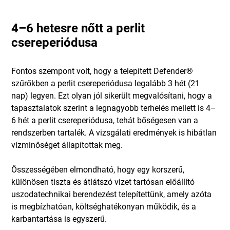
4–6 hetesre nőtt a perlit
csereperiódusa
Fontos szempont volt, hogy a telepített Defender®
szűrőkben a perlit csereperiódusa legalább 3 hét (21
nap) legyen. Ezt olyan jól sikerült megvalósítani, hogy a
tapasztalatok szerint a legnagyobb terhelés mellett is 4–
6 hét a perlit csereperiódusa, tehát bőségesen van a
rendszerben tartalék. A vizsgálati eredmények is hibátlan
vízminőséget állapítottak meg.
Összességében elmondható, hogy egy korszerű,
különösen tiszta és átlátszó vizet tartósan előállító
uszodatechnikai berendezést telepítettünk, amely azóta
is megbízhatóan, költséghatékonyan működik, és a
karbantartása is egyszerű.