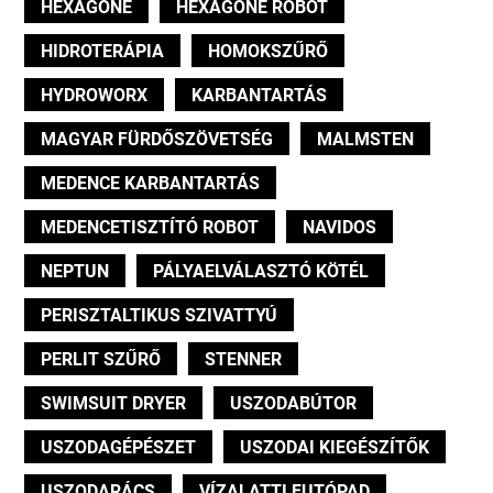
HEXAGONE
HEXAGONE ROBOT
HIDROTERÁPIA
HOMOKSZŰRŐ
HYDROWORX
KARBANTARTÁS
MAGYAR FÜRDŐSZÖVETSÉG
MALMSTEN
MEDENCE KARBANTARTÁS
MEDENCETISZTÍTÓ ROBOT
NAVIDOS
NEPTUN
PÁLYAELVÁLASZTÓ KÖTÉL
PERISZTALTIKUS SZIVATTYÚ
PERLIT SZŰRŐ
STENNER
SWIMSUIT DRYER
USZODABÚTOR
USZODAGÉPÉSZET
USZODAI KIEGÉSZÍTŐK
USZODARÁCS
VÍZALATTI FUTÓPAD