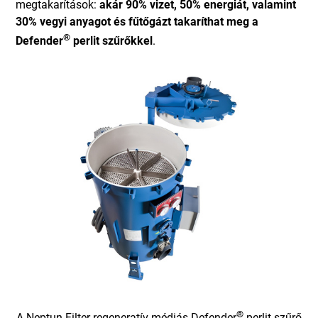
megtakarítások:
akár 90% vizet, 50% energiát, valamint
30% vegyi anyagot és fűtőgázt takaríthat meg a
®
Defender
perlit szűrőkkel
.
®
A Neptun Filter regeneratív médiás Defender
perlit szűrő