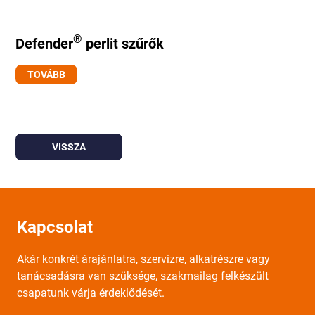
®
Defender
perlit szűrők
TOVÁBB
VISSZA
Kapcsolat
Akár konkrét árajánlatra, szervizre, alkatrészre vagy
tanácsadásra van szüksége, szakmailag felkészült
csapatunk várja érdeklődését.