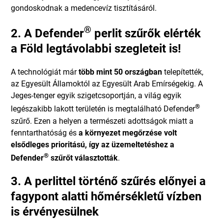
gondoskodnak a medencevíz tisztításáról.
®
2. A Defender
perlit szűrők elérték
a Föld legtávolabbi szegleteit is!
A technológiát már
több mint 50 országban
telepítették,
az Egyesült Államoktól az Egyesült Arab Emírségekig. A
Jeges-tenger egyik szigetcsoportján, a világ egyik
®
legészakibb lakott területén is megtalálható Defender
szűrő. Ezen a helyen a természeti adottságok miatt a
fenntarthatóság és
a környezet megőrzése volt
elsődleges prioritású, így az üzemeltetéshez a
®
Defender
szűrőt választották
.
3. A perlittel történő szűrés előnyei a
fagypont alatti hőmérsékletű vízben
is érvényesülnek