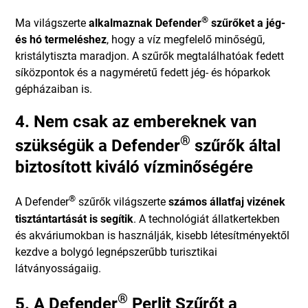
®
Ma világszerte
alkalmaznak Defender
szűrőket a jég-
és hó termeléshez
, hogy a víz megfelelő minőségű,
kristálytiszta maradjon. A szűrők megtalálhatóak fedett
síközpontok és a nagyméretű fedett jég- és hóparkok
gépházaiban is.
4. Nem csak az embereknek van
®
szükségük a Defender
szűrők által
biztosított kiváló vízminőségére
®
A Defender
szűrők világszerte
számos állatfaj vizének
tisztántartását is segítik
. A technológiát állatkertekben
és akváriumokban is használják, kisebb létesítményektől
kezdve a bolygó legnépszerűbb turisztikai
látványosságaiig.
®
5. A Defender
Perlit Szűrőt a