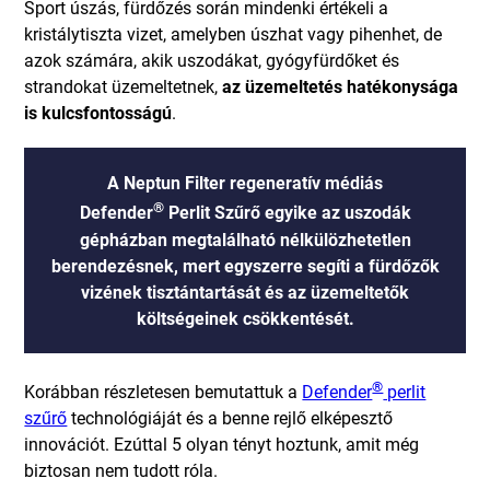
Sport úszás, fürdőzés során mindenki értékeli a
kristálytiszta vizet, amelyben úszhat vagy pihenhet, de
azok számára, akik uszodákat, gyógyfürdőket és
strandokat üzemeltetnek,
az üzemeltetés hatékonysága
is kulcsfontosságú
.
A Neptun Filter regeneratív médiás
®
Defender
Perlit Szűrő egyike az uszodák
gépházban megtalálható nélkülözhetetlen
berendezésnek, mert egyszerre segíti a fürdőzők
vizének tisztántartását és az üzemeltetők
költségeinek csökkentését.
®
Korábban részletesen bemutattuk a
Defender
perlit
szűrő
technológiáját és a benne rejlő elképesztő
innovációt. Ezúttal 5 olyan tényt hoztunk, amit még
biztosan nem tudott róla.