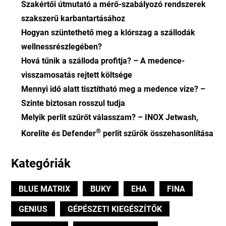
Szakértői útmutató a mérő-szabályozó rendszerek
szakszerű karbantartásához
Hogyan szüntethető meg a klórszag a szállodák
wellnessrészlegében?
Hová tűnik a szálloda profitja? – A medence-
visszamosatás rejtett költsége
Mennyi idő alatt tisztítható meg a medence vize? –
Szinte biztosan rosszul tudja
Melyik perlit szűrőt válasszam? – INOX Jetwash,
®
Korelite és Defender
perlit szűrők összehasonlítása
Kategóriák
BLUE MATRIX
BUKY
EHA
FINA
GENIUS
GÉPÉSZETI KIEGÉSZÍTŐK