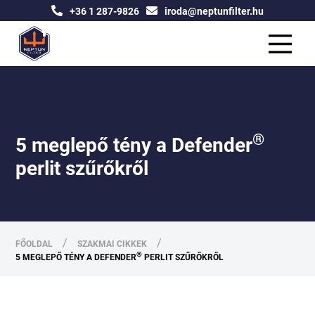
+36 1 287-9826
iroda@neptunfilter.hu
®
5 meglepő tény a Defender
perlit szűrőkről
/
/
FŐOLDAL
SZAKMAI CIKKEK
®
5 MEGLEPŐ TÉNY A DEFENDER
PERLIT SZŰRŐKRŐL