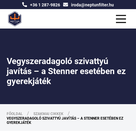
+36 1 287-9826
iroda@neptunfilter.hu
Vegyszeradagoló szivattyú
javítás – a Stenner esetében ez
gyerekjáték
/
/
FŐOLDAL
SZAKMAI CIKKEK
VEGYSZERADAGOLÓ SZIVATTYÚ JAVÍTÁS – A STENNER ESETÉBEN EZ
GYEREKJÁTÉK