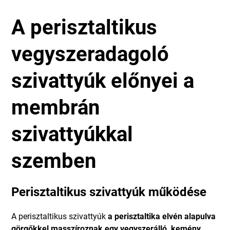
A perisztaltikus
vegyszeradagoló
szivattyúk előnyei a
membrán
szivattyúkkal
szemben
Perisztaltikus szivattyúk működése
A perisztaltikus szivattyúk
a perisztaltika elvén alapulva
görgőkkel masszíroznak egy vegyszerálló, kemény