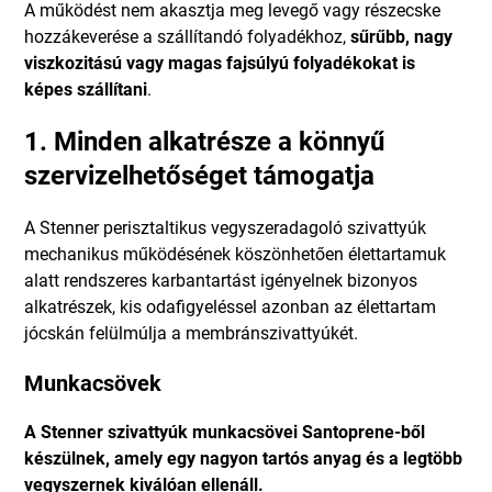
A működést nem akasztja meg levegő vagy részecske
hozzákeverése a szállítandó folyadékhoz,
sűrűbb, nagy
viszkozitású vagy magas fajsúlyú folyadékokat is
képes szállítani
.
1. Minden alkatrésze a könnyű
szervizelhetőséget támogatja
A Stenner perisztaltikus vegyszeradagoló szivattyúk
mechanikus működésének köszönhetően élettartamuk
alatt rendszeres karbantartást igényelnek bizonyos
alkatrészek, kis odafigyeléssel azonban az élettartam
jócskán felülmúlja a membránszivattyúkét.
Munkacsövek
A Stenner szivattyúk munkacsövei Santoprene-ből
készülnek, amely egy nagyon tartós anyag és a legtöbb
vegyszernek kiválóan ellenáll.