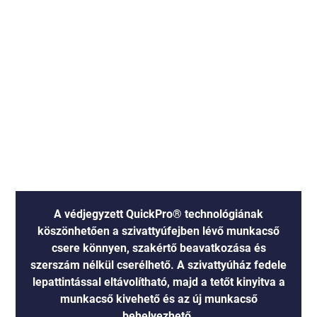
A védjegyzett QuickPro® technológiának
köszönhetően a szivattyúfejben lévő munkacső
csere könnyen, szakértő beavatkozása és
szerszám nélkül cserélhető. A szivattyúház fedele
lepattintással eltávolítható, majd a tetőt kinyitva a
munkacső kivehető és az új munkacső
behelyezhető.