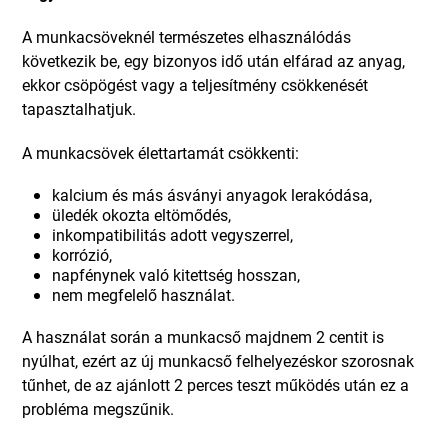
A munkacsöveknél természetes elhasználódás
következik be, egy bizonyos idő után elfárad az anyag,
ekkor csöpögést vagy a teljesítmény csökkenését
tapasztalhatjuk.
A munkacsövek élettartamát csökkenti:
kalcium és más ásványi anyagok lerakódása,
üledék okozta eltömődés,
inkompatibilitás adott vegyszerrel,
korrózió,
napfénynek való kitettség hosszan,
nem megfelelő használat.
A használat során a munkacső majdnem 2 centit is
nyúlhat, ezért az új munkacső felhelyezéskor szorosnak
tűnhet, de az ajánlott 2 perces teszt működés után ez a
probléma megszűnik.