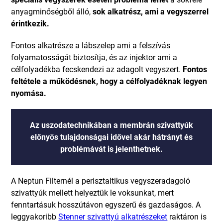
anyagminőségből álló,
sok alkatrész, ami a vegyszerrel
érintkezik.
Fontos alkatrésze a lábszelep ami a felszívás
folyamatosságát biztosítja, és az injektor ami a
célfolyadékba fecskendezi az adagolt vegyszert.
Fontos
feltétele a működésnek, hogy a célfolyadéknak legyen
nyomása.
Az uszodatechnikában a membrán szivattyúk
előnyös tulajdonságai idővel akár hátrányt és
problémávát is jelenthetnek.
A Neptun Filternél a perisztaltikus vegyszeradagoló
szivattyúk mellett helyeztük le voksunkat, mert
fenntartásuk hosszútávon egyszerű és gazdaságos. A
leggyakoribb
Stenner szivattyú alkatrészeket
raktáron is