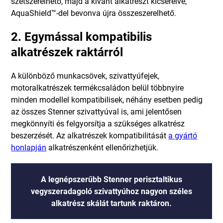
szétszerelhető, majd a kívánt alkatrészt kicserélve,
AquaShield™-del bevonva újra összeszerelhető.
2. Egymással kompatibilis
alkatrészek raktárról
A különböző munkacsövek, szivattyúfejek,
motoralkatrészek termékcsaládon belül többnyire
minden modellel kompatibilisek, néhány esetben pedig
az összes Stenner szivattyúval is, ami jelentősen
megkönnyíti és felgyorsítja a szükséges alkatrész
beszerzését. Az alkatrészek kompatibilitását
a gyártó
honlapján
alkatrészenként ellenőrizhetjük.
A legnépszerűbb Stenner perisztaltikus
vegyszeradagoló szivattyúhoz nagyon széles
alkatrész skálát tartunk raktáron.