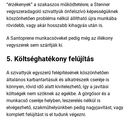
“érzékenyek” a szakaszos működtetésre, a Stenner
vegyszeradagoló szivattyúk önfelszívó képességüknek
köszönhetően probléma nélkül állítható újra munkába
rövidebb, vagy akár hosszabb kihagyás után is.
A Santoprene munkacsöveket pedig még az illékony
vegyszerek sem szárítják ki.
5. Költséghatékony felújítás
A szivattyúk egyszerű felépítésének köszönhetően
általános karbantartásuk és alkatrészeik cseréje is
könnyen, rövid idő alatt kivitelezhető, így a javítási
költségek nem szöknek az egekbe. A görgősor és a
munkacső cseréje helyben, leszerelés nélkül is
elvégezhető, szakműhelyünkben pedig nagyjavítást, vagy
komplett felújítást is el tudunk végezni.