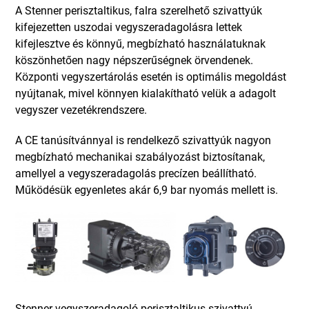
A Stenner perisztaltikus, falra szerelhető szivattyúk
kifejezetten uszodai vegyszeradagolásra lettek
kifejlesztve és könnyű, megbízható használatuknak
köszönhetően nagy népszerűségnek örvendenek.
Központi vegyszertárolás esetén is optimális megoldást
nyújtanak, mivel könnyen kialakítható velük a adagolt
vegyszer vezetékrendszere.
A CE tanúsítvánnyal is rendelkező szivattyúk nagyon
megbízható mechanikai szabályozást biztosítanak,
amellyel a vegyszeradagolás precízen beállítható.
Működésük egyenletes akár 6,9 bar nyomás mellett is.
Stenner vegyszeradagoló perisztaltikus szivattyú