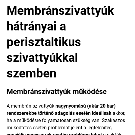
Membránszivattyúk
hátrányai a
perisztaltikus
szivattyúkkal
szemben
Membránszivattyúk működése
A membrán szivattyúk
nagynyomású (akár 20 bar)
rendszerekbe történő adagolás esetén ideálisak
akkor,
ha a működésre folyamatosan szükség van. Szakaszos
működtetés esetén problémát jelent a légtelenítés,
speciális vegyszerek esetén probléma lehet
a sokféle