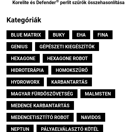
®
Korelite és Defender
perlit szűrők összehasonlítása
Kategóriák
BLUE MATRIX
BUKY
EHA
FINA
GENIUS
GÉPÉSZETI KIEGÉSZÍTŐK
HEXAGONE
HEXAGONE ROBOT
HIDROTERÁPIA
HOMOKSZŰRŐ
HYDROWORX
KARBANTARTÁS
MAGYAR FÜRDŐSZÖVETSÉG
MALMSTEN
MEDENCE KARBANTARTÁS
MEDENCETISZTÍTÓ ROBOT
NAVIDOS
NEPTUN
PÁLYAELVÁLASZTÓ KÖTÉL