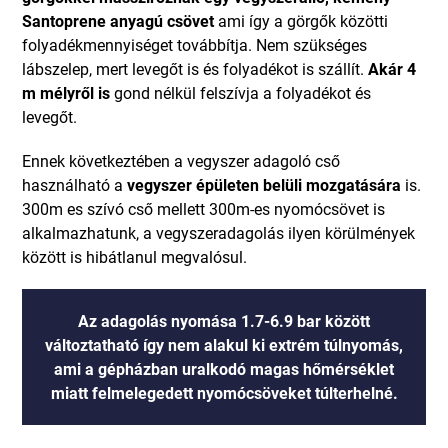
Santoprene anyagú csövet
ami így a görgők közötti
folyadékmennyiséget továbbítja. Nem szükséges
lábszelep, mert levegőt is és folyadékot is szállít.
Akár 4
m mélyről is
gond nélkül felszívja a folyadékot és
levegőt.
Ennek következtében a vegyszer adagoló cső
használható a
vegyszer épületen belüli mozgatására
is.
300m es szívó cső mellett 300m-es nyomócsövet is
alkalmazhatunk, a vegyszeradagolás ilyen körülmények
között is hibátlanul megvalósul.
Az adagolás
nyomása 1.7-6.9 bar között
változtatható
így nem alakul ki extrém túlnyomás,
ami a gépházban uralkodó magas hőmérséklet
miatt felmelegedett nyomócsöveket túlterhelné.