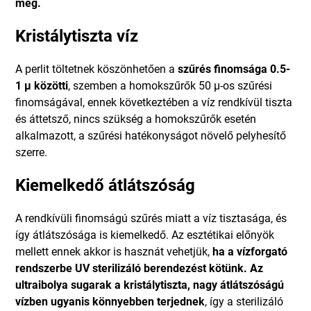
meg.
Kristálytiszta víz
A perlit töltetnek köszönhetően a
szűrés finomsága 0.5-
1 µ közötti
, szemben a homokszűrők 50 µ-os szűrési
finomságával, ennek következtében a víz rendkívül tiszta
és áttetsző, nincs szükség a homokszűrők esetén
alkalmazott, a szűrési hatékonyságot növelő pelyhesítő
szerre.
Kiemelkedő átlátszóság
A rendkívüli finomságú szűrés miatt a víz tisztasága, és
így átlátszósága is kiemelkedő. Az esztétikai előnyök
mellett ennek akkor is hasznát vehetjük,
ha a vízforgató
rendszerbe UV sterilizáló berendezést kötünk. Az
ultraibolya sugarak a kristálytiszta, nagy átlátszóságú
vízben ugyanis könnyebben terjednek
, így a sterilizáló