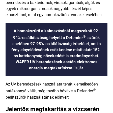
berendezés a baktériumok, vírusok, gombák, algák és
egyéb mikroorganizmusok nagyobb részét képes
elpusztítani, mint egy homokszűrős rendszer esetében.
A homokszűrő alkalmazásánál megszokott 92-
®
94%-os átlátszóság helyett a Defender
szűrők
esetében 97-98%-os átlátszóság érhető el, ami a
fény elnyelődésének csökkenése miatt akár 15%-
os hatékonyság növekedést is eredményezhet.
WAFER UV berendezések esetén elektromos
energia megtakarítással is jár.
Az UV berendezések használata tehát kiemelkedően
®
hatékonnyá válik, még tovább bővítve a Defender
perlitszűrők használatának előnyeit.
Jelentős megtakarítás a vízcserén