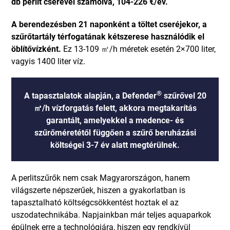
db perlit cserével számolva, 104-226 €/év.
A berendezésben 21 naponként a töltet cseréjekor, a
szűrőtartály térfogatának kétszerese használódik el
öblítővízként.
Ez 13-109 ㎥/h méretek esetén 2×700 liter,
vagyis 1400 liter víz.
®
A tapasztalatok alapján, a Defender
szűrővel 20
㎥/h vízforgatás felett, akkora megtakarítás
garantált, amelyekkel a medence- és
szűrőméretétől függően a szűrő beruházási
költségei 3-7 év alatt megtérülnek.
A perlitszűrők nem csak Magyarországon, hanem
világszerte népszerűek, hiszen a gyakorlatban is
tapasztalható költségcsökkentést hoztak el az
uszodatechnikába. Napjainkban már teljes aquaparkok
épülnek erre a technológiára, hiszen egy rendkívül