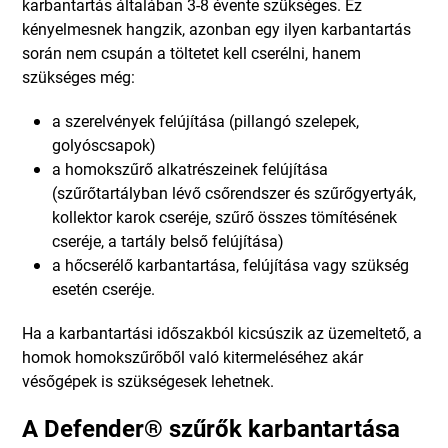
karbantartás általában 3-8 évente szükséges. Ez
kényelmesnek hangzik, azonban egy ilyen karbantartás
során nem csupán a töltetet kell cserélni, hanem
szükséges még:
a szerelvények felújítása (pillangó szelepek,
golyóscsapok)
a homokszűrő alkatrészeinek felújítása
(szűrőtartályban lévő csőrendszer és szűrőgyertyák,
kollektor karok cseréje, szűrő összes tömítésének
cseréje, a tartály belső felújítása)
a hőcserélő karbantartása, felújítása vagy szükség
esetén cseréje.
Ha a karbantartási időszakból kicsúszik az üzemeltető, a
homok homokszűrőből való kitermeléséhez akár
vésőgépek is szükségesek lehetnek.
A Defender® szűrők karbantartása