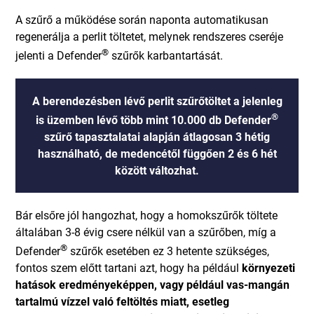
A szűrő a működése során naponta automatikusan
regenerálja a perlit töltetet, melynek rendszeres cseréje
®
jelenti a Defender
szűrők karbantartását.
A berendezésben lévő perlit szűrőtöltet a jelenleg
®
is üzemben lévő több mint 10.000 db Defender
szűrő tapasztalatai alapján átlagosan 3 hétig
használható, de medencétől függően 2 és 6 hét
között változhat.
Bár elsőre jól hangozhat, hogy a homokszűrők töltete
általában 3-8 évig csere nélkül van a szűrőben, míg a
®
Defender
szűrők esetében ez 3 hetente szükséges,
fontos szem előtt tartani azt, hogy ha például
környezeti
hatások eredményeképpen, vagy például vas-mangán
tartalmú vízzel való feltöltés miatt, esetleg