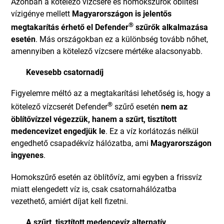
Azonban a kötelező vízcsere és homokszűrők öblítési
vízigénye mellett
Magyarországon is jelentős
®
megtakarítás érhető el Defender
szűrők alkalmazása
esetén
. Más országokban ez a különbség tovább nőhet,
amennyiben a kötelező vízcsere mértéke alacsonyabb.
Kevesebb csatornadíj
Figyelemre méltó az a megtakarítási lehetőség is, hogy a
®
kötelező vízcserét Defender
szűrő esetén
nem az
öblítővízzel végezzük, hanem a szűrt, tisztított
medencevizet engedjük le
. Ez a víz korlátozás nélkül
engedhető csapadékvíz hálózatba, ami
Magyarországon
ingyenes
.
Homokszűrő esetén az öblítővíz, ami egyben a frissvíz
miatt elengedett víz is, csak csatornahálózatba
vezethető, amiért díjat kell fizetni.
A szűrt, tisztított medencevíz alternatív