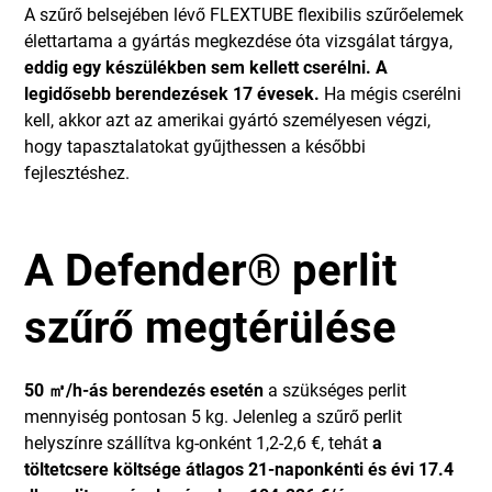
A szűrő belsejében lévő FLEXTUBE flexibilis szűrőelemek
élettartama a gyártás megkezdése óta vizsgálat tárgya,
eddig egy készülékben sem kellett cserélni. A
legidősebb berendezések 17 évesek.
Ha mégis cserélni
kell, akkor azt az amerikai gyártó személyesen végzi,
hogy tapasztalatokat gyűjthessen a későbbi
fejlesztéshez.
A Defender® perlit
szűrő megtérülése
50 ㎥/h-ás berendezés esetén
a szükséges perlit
mennyiség pontosan 5 kg. Jelenleg a szűrő perlit
helyszínre szállítva kg-onként 1,2-2,6 €, tehát
a
töltetcsere költsége átlagos 21-naponkénti és évi 17.4