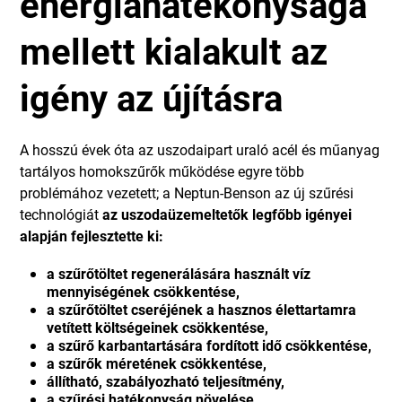
energiahatékonysága
mellett kialakult az
igény az újításra
A hosszú évek óta az uszodaipart uraló acél és műanyag
tartályos homokszűrők működése egyre több
problémához vezetett; a Neptun-Benson az új szűrési
technológiát
az uszodaüzemeltetők legfőbb igényei
alapján fejlesztette ki:
a szűrőtöltet regenerálására használt víz
mennyiségének csökkentése,
a szűrőtöltet cseréjének a hasznos élettartamra
vetített költségeinek csökkentése,
a szűrő karbantartására fordított idő csökkentése,
a szűrők méretének csökkentése,
állítható, szabályozható teljesítmény,
a szűrési hatékonyság növelése.