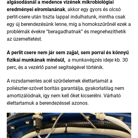
algásodásnál a medence vizének mikrobiológiai
eredményei elromlanának
, akkor egy gyors és olcsó
perlit-csere után tiszta lappal indulhatunk, mintha csak
egy új berendezésünk lenne, míg a homokszűrőnél ezek a
problémák évekre “beragadhatnak” és megnehezíthetik
az üzemeltetést.
A perlit csere nem jár sem zajjal, sem porral és könnyű
fizikai munkának minősül,
a munkavégzés ideje kb. 30
perc, és a vezérlő panel segítségével történik.
A rozsdamentes acél szűrőelemek élettartamát a
poliészter-szövet borítás garantálja, gyakorlatilag nem
amortizálódnak, így nem kell őket kicserélni. Várható
élettartamuk a berendezéssel azonos.