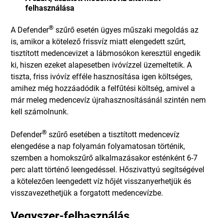
felhasználása
®
A Defender
szűrő esetén ügyes műszaki megoldás az
is, amikor a kötelező frissvíz miatt elengedett szűrt,
tisztított medencevizet a lábmosókon keresztül engedik
ki, hiszen ezeket alapesetben ivóvízzel üzemeltetik. A
tiszta, friss ivóvíz efféle hasznosítása igen költséges,
amihez még hozzáadódik a felfűtési költség, amivel a
már meleg medencevíz újrahasznosításánál szintén nem
kell számolnunk.
®
Defender
szűrő esetében a tisztított medencevíz
elengedése a nap folyamán folyamatosan történik,
szemben a homokszűrő alkalmazásakor esténként 6-7
perc alatt történő leengedéssel. Hőszivattyú segítségével
a kötelezően leengedett víz hőjét visszanyerhetjük és
visszavezethetjük a forgatott medencevízbe.
Vegyszer-felhasználás