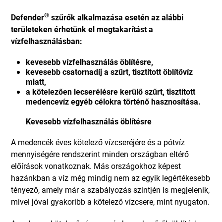
®
Defender
szűrők alkalmazása esetén az alábbi
területeken érhetünk el megtakarítást a
vízfelhasználásban:
kevesebb vízfelhasználás öblítésre,
kevesebb csatornadíj a szűrt, tisztított öblítővíz
miatt,
a kötelezően lecserélésre kerülő szűrt, tisztított
medencevíz egyéb célokra történő hasznosítása.
Kevesebb vízfelhasználás öblítésre
A medencék éves kötelező vízcseréjére és a pótvíz
mennyiségére rendszerint minden országban eltérő
előírások vonatkoznak. Más országokhoz képest
hazánkban a víz még mindig nem az egyik legértékesebb
tényező, amely már a szabályozás szintjén is megjelenik,
mivel jóval gyakoribb a kötelező vízcsere, mint nyugaton.