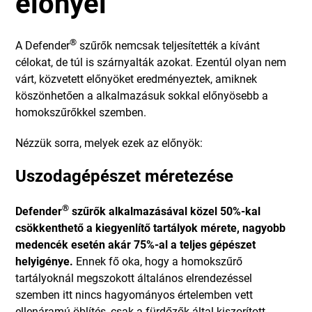
előnyei
®
A Defender
szűrők nemcsak teljesítették a kívánt
célokat, de túl is szárnyalták azokat. Ezentúl olyan nem
várt, közvetett előnyöket eredményeztek, amiknek
köszönhetően a alkalmazásuk sokkal előnyösebb a
homokszűrőkkel szemben.
Nézzük sorra, melyek ezek az előnyök:
Uszodagépészet méretezése
®
Defender
szűrők alkalmazásával közel 50%-kal
csökkenthető a kiegyenlítő tartályok mérete, nagyobb
medencék esetén akár 75%-al a teljes gépészet
helyigénye.
Ennek fő oka, hogy a homokszűrő
tartályoknál megszokott általános elrendezéssel
szemben itt nincs hagyományos értelemben vett
ellenáramú öblítés, csak a fürdőzők által kiszorított