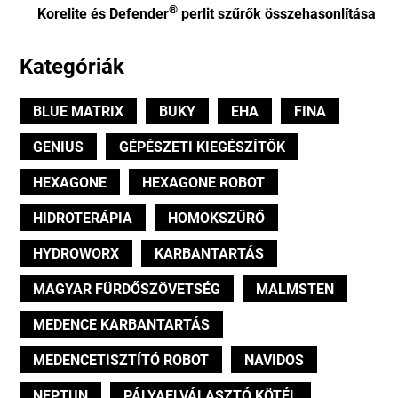
®
Korelite és Defender
perlit szűrők összehasonlítása
Kategóriák
BLUE MATRIX
BUKY
EHA
FINA
GENIUS
GÉPÉSZETI KIEGÉSZÍTŐK
HEXAGONE
HEXAGONE ROBOT
HIDROTERÁPIA
HOMOKSZŰRŐ
HYDROWORX
KARBANTARTÁS
MAGYAR FÜRDŐSZÖVETSÉG
MALMSTEN
MEDENCE KARBANTARTÁS
MEDENCETISZTÍTÓ ROBOT
NAVIDOS
NEPTUN
PÁLYAELVÁLASZTÓ KÖTÉL