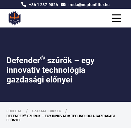
+36 1 287-9826
iroda@neptunfilter.hu
®
Defender
szűrők – egy
innovatív technológia
gazdasági előnyei
/
/
FŐOLDAL
SZAKMAI CIKKEK
®
DEFENDER
SZŰRŐK – EGY INNOVATÍV TECHNOLÓGIA GAZDASÁGI
ELŐNYEI