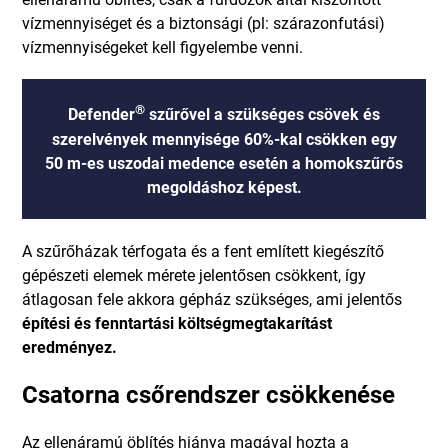
vízmennyiséget és a biztonsági (pl: szárazonfutási)
vízmennyiségeket kell figyelembe venni.
®
Defender
szűrővel a szükséges csövek és
szerelvények mennyisége 60%-kal csökken egy
50 m-es uszodai medence esetén a homokszűrős
megoldáshoz képest.
A szűrőházak térfogata és a fent említett kiegészítő
gépészeti elemek mérete jelentősen csökkent, így
átlagosan fele akkora gépház szükséges, ami jelentős
építési és fenntartási költségmegtakarítást
eredményez.
Csatorna csőrendszer csökkenése
Az ellenáramú öblítés hiánya magával hozta a