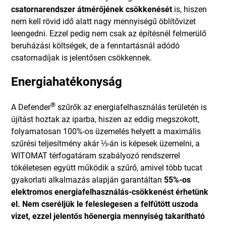
csatornarendszer átmérőjének csökkenését
is, hiszen
nem kell rövid idő alatt nagy mennyiségű öblítővizet
leengedni. Ezzel pedig nem csak az építésnél felmerülő
beruházási költségek, de a fenntartásnál adódó
csatornadíjak is jelentősen csökkennek.
Energiahatékonyság
®
A Defender
szűrők az energiafelhasználás területén is
újítást hoztak az iparba, hiszen az eddig megszokott,
folyamatosan 100%-os üzemelés helyett a maximális
szűrési teljesítmény akár ⅓-án is képesek üzemelni, a
WITOMAT térfogatáram szabályozó rendszerrel
tökéletesen együtt működik a szűrő, amivel több tucat
gyakorlati alkalmazás alapján garantáltan
55%-os
elektromos energiafelhasználás-csökkenést érhetünk
el. Nem cseréljük le feleslegesen a felfűtött uszoda
vizet, ezzel jelentős hőenergia mennyiség takarítható