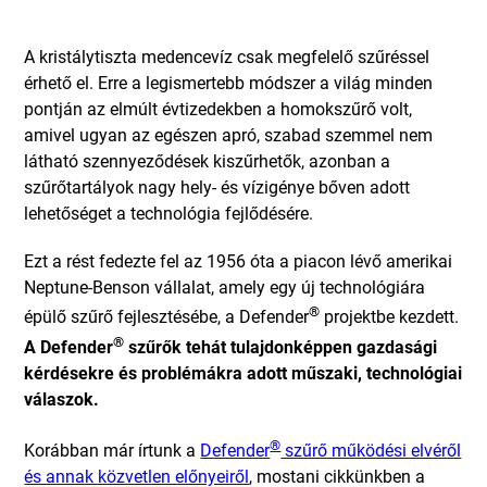
A kristálytiszta medencevíz csak megfelelő szűréssel
érhető el. Erre a legismertebb módszer a világ minden
pontján az elmúlt évtizedekben a homokszűrő volt,
amivel ugyan az egészen apró, szabad szemmel nem
látható szennyeződések kiszűrhetők, azonban a
szűrőtartályok nagy hely- és vízigénye bőven adott
lehetőséget a technológia fejlődésére.
Ezt a rést fedezte fel az 1956 óta a piacon lévő amerikai
Neptune-Benson vállalat, amely egy új technológiára
®
épülő szűrő fejlesztésébe, a Defender
projektbe kezdett.
®
A Defender
szűrők tehát tulajdonképpen gazdasági
kérdésekre és problémákra adott műszaki, technológiai
válaszok.
®
Korábban már írtunk a
Defender
szűrő működési elvéről
és annak közvetlen előnyeiről
, mostani cikkünkben a